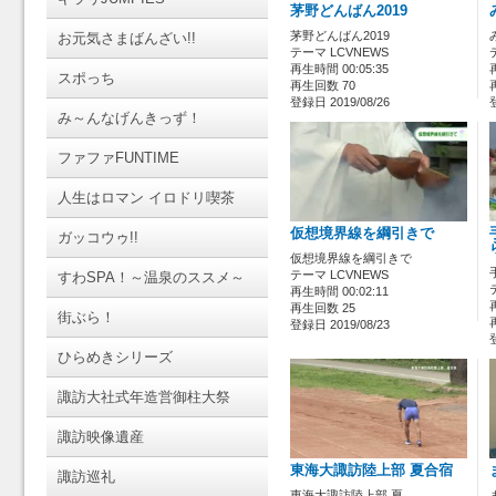
茅野どんばん2019
茅野どんばん2019
お元気さまばんざい!!
テーマ LCVNEWS
再生時間 00:05:35
スポっち
再生回数 70
登録日 2019/08/26
み～んなげんきっず！
ファファFUNTIME
人生はロマン イロドリ喫茶
仮想境界線を綱引きで
ガッコウゥ!!
仮想境界線を綱引きで
テーマ LCVNEWS
すわSPA！～温泉のススメ～
再生時間 00:02:11
再生回数 25
街ぶら！
登録日 2019/08/23
ひらめきシリーズ
諏訪大社式年造営御柱大祭
諏訪映像遺産
東海大諏訪陸上部 夏合宿
諏訪巡礼
東海大諏訪陸上部 夏…