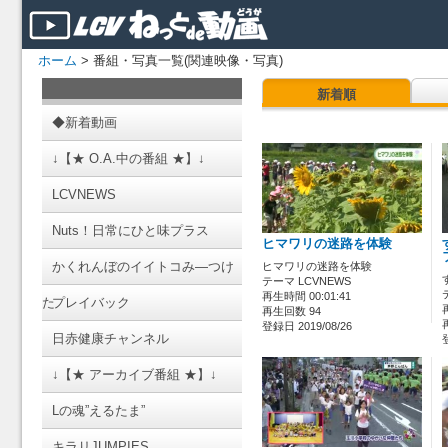
ホーム
> 番組・写真一覧(関連映像・写真)
新着順
◆新着動画
↓【★ O.A.中の番組 ★】↓
LCVNEWS
Nuts！日常にひと味プラス
ヒマワリの迷路を体験
かくれんぼのイイトコみ―つけ
ヒマワリの迷路を体験
テーマ LCVNEWS
再生時間 00:01:41
た
プレイバック
再生回数 94
登録日 2019/08/26
日赤健康チャンネル
↓【★ アーカイブ番組 ★】↓
Lの魂”えるたま”
キラリJUMPIES