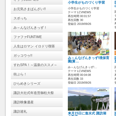
小学生がものづくり学習
小学生がものづくり学習
お元気さまばんざい!!
テーマ LCVNEWS
再生時間 00:01:57
スポっち
再生回数 30
登録日 2019/09/26
み～んなげんきっず！
ファファFUNTIME
人生はロマン イロドリ喫茶
ガッコウゥ!!
み～んなげんきっず!境保育
園(富…
すわSPA！～温泉のススメ～
み～んなげんきっず!…
テーマ LCVNEWS
街ぶら！
再生時間 00:04:08
再生回数 33
登録日 2019/09/26
ひらめきシリーズ
諏訪大社式年造営御柱大祭
諏訪映像遺産
諏訪巡礼
来月15日に進水式 諏訪湖