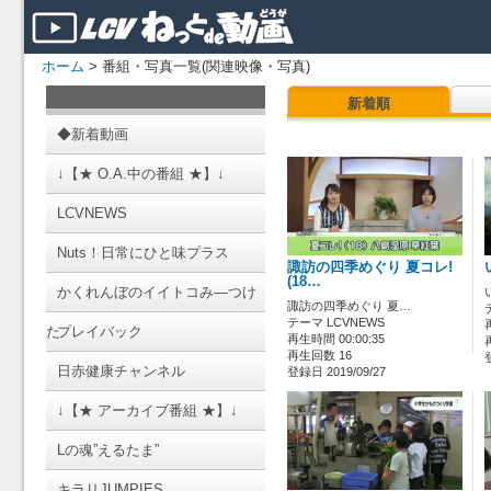
ホーム
> 番組・写真一覧(関連映像・写真)
新着順
◆新着動画
↓【★ O.A.中の番組 ★】↓
LCVNEWS
Nuts！日常にひと味プラス
諏訪の四季めぐり 夏コレ!
(18…
かくれんぼのイイトコみ―つけ
諏訪の四季めぐり 夏…
テーマ LCVNEWS
た
プレイバック
再生時間 00:00:35
再生回数 16
日赤健康チャンネル
登録日 2019/09/27
↓【★ アーカイブ番組 ★】↓
Lの魂”えるたま”
キラリJUMPIES