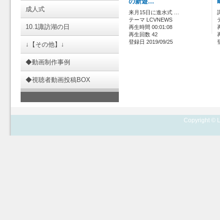
の新遊…
成人式
来月15日に進水式 …
テーマ LCVNEWS
10.1諏訪湖の日
再生時間 00:01:08
再生回数 42
登録日 2019/09/25
↓【その他】↓
◆動画制作事例
◆視聴者動画投稿BOX
Copyright © L