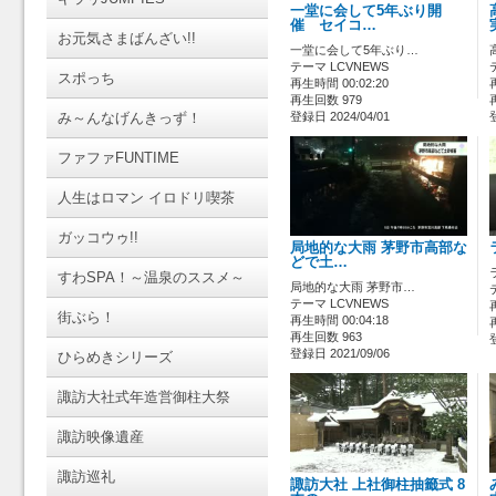
一堂に会して5年ぶり開
催 セイコ…
お元気さまばんざい!!
一堂に会して5年ぶり…
テーマ LCVNEWS
スポっち
再生時間 00:02:20
再生回数 979
み～んなげんきっず！
登録日 2024/04/01
ファファFUNTIME
人生はロマン イロドリ喫茶
ガッコウゥ!!
局地的な大雨 茅野市高部な
どで土…
すわSPA！～温泉のススメ～
局地的な大雨 茅野市…
テーマ LCVNEWS
街ぶら！
再生時間 00:04:18
再生回数 963
登録日 2021/09/06
ひらめきシリーズ
諏訪大社式年造営御柱大祭
諏訪映像遺産
諏訪巡礼
諏訪大社 上社御柱抽籤式 8