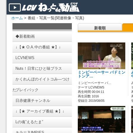
ホーム
> 番組・写真一覧(関連映像・写真)
新着順
◆新着動画
↓【★ O.A.中の番組 ★】↓
LCVNEWS
Nuts！日常にひと味プラス
ミンピーベーサー バドミン
トンア…
かくれんぼのイイトコみ―つけ
ミンピーベーサー バ…
テーマ LCVNEWS
た
プレイバック
再生時間 00:04:11
再生回数 1016
日赤健康チャンネル
登録日 2019/08/05
↓【★ アーカイブ番組 ★】↓
Lの魂”えるたま”
キラリJUMPIES