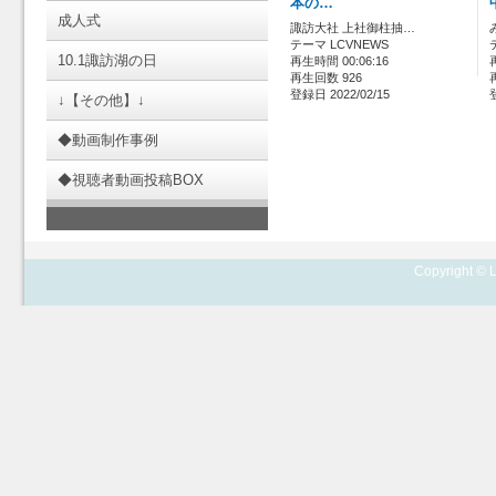
本の…
成人式
諏訪大社 上社御柱抽…
テーマ LCVNEWS
10.1諏訪湖の日
再生時間 00:06:16
再生回数 926
登録日 2022/02/15
↓【その他】↓
◆動画制作事例
◆視聴者動画投稿BOX
Copyright © L