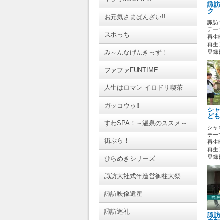
諏訪
ク 
お元気さまばんざい!!
諏訪
テーマ
スポっち
再生時
再生回
み～んなげんきっず！
登録日 
ファファFUNTIME
人生はロマン イロドリ喫茶
ガッコウゥ!!
シャ
ども
すわSPA！～温泉のススメ～
シャ
テーマ
街ぶら！
再生時
再生
登録日 
ひらめきシリーズ
諏訪大社式年造営御柱大祭
諏訪映像遺産
諏訪巡礼
諏訪