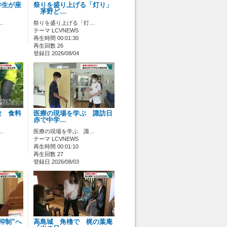
学生が座
祭りを盛り上げる「灯り」
茅野ど…
…
祭りを盛り上げる「灯…
テーマ LCVNEWS
再生時間 00:01:30
再生回数 26
登録日 2026/08/04
験 食料
医療の現場を学ぶ 諏訪日
赤で中学…
…
医療の現場を学ぶ 諏…
テーマ LCVNEWS
再生時間 00:01:10
再生回数 27
登録日 2026/08/03
抑制”へ
高島城 角櫓で 梶の葉庵