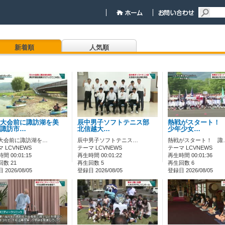
新着順
人気順
大会前に諏訪湖を美
辰中男子ソフトテニス部
熱戦がスタート！
諏訪市…
北信越大…
少年少女…
大会前に諏訪湖を…
辰中男子ソフトテニス…
熱戦がスタート！ 諏
 LCVNEWS
テーマ LCVNEWS
テーマ LCVNEWS
間 00:01:15
再生時間 00:01:22
再生時間 00:01:36
数 21
再生回数 5
再生回数 6
2026/08/05
登録日 2026/08/05
登録日 2026/08/05