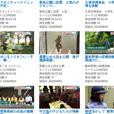
マタニティークリニッ
蚕糸公園に設置 人気のポ
久保寺禅道会 小
不妊…
ケモンマ…
禅を体験
マタニティークリ…
蚕糸公園に設置 人気…
久保寺禅道会 小学生
 LCVNEWS
テーマ LCVNEWS
テーマ LCVNEWS
間 00:01:18
再生時間 00:01:51
再生時間 00:02:20
数 36
再生回数 55
再生回数 23
2026/08/04
登録日 2026/08/04
登録日 2026/08/04
ボン玉ってすごい！子
貴重な出土品を公開 海戸
蓼科野菜の収穫体
・舞…
遺跡発掘…
残渣のた…
ボン玉ってすごい…
貴重な出土品を公開 …
蓼科野菜の収穫体験 
 LCVNEWS
テーマ LCVNEWS
テーマ LCVNEWS
間 00:02:30
再生時間 00:02:58
再生時間 00:02:00
回数 9
再生回数 37
再生回数 28
2026/08/03
登録日 2026/08/03
登録日 2026/08/03
実業高校の生徒が連携
中大塩の子どもたちが体験
特技活かして“被害