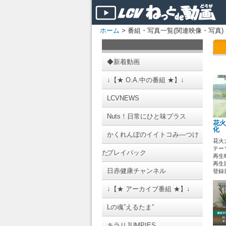
ホーム
> 番組・写真一覧(関連映像・写真)
◆新着動画
↓【★ O.A.中の番組 ★】↓
LCVNEWS
Nuts！日常にひと味プラス
花火
化 
かくれんぼのイイトコみ―つけ
花火
テーマ
た
プレイバック
再生時
再生回
日赤健康チャンネル
登録日 
↓【★ アーカイブ番組 ★】↓
Lの魂”えるたま”
キラリJUMPIES