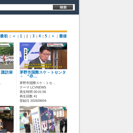
最初
＜
1
3
4
5
＞
最後
｜
｜
｜2
｜
｜
｜
｜
｜
 諏訪湖
茅野市国際スケ－トセンタ
－ “存…
…
茅野市国際スケ－トセ…
テーマ LCVNEWS
再生時間 00:01:56
再生回数 41
登録日 2026/08/04