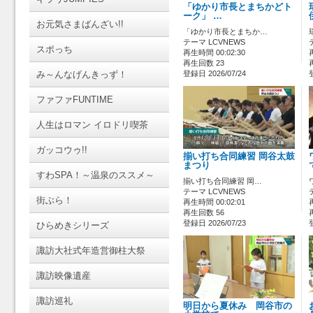
「ゆかり市長とまちかどト
ーク」 …
お元気さまばんざい!!
「ゆかり市長とまちか…
テーマ LCVNEWS
スポっち
再生時間 00:02:30
再生回数 23
み～んなげんきっず！
登録日 2026/07/24
ファファFUNTIME
人生はロマン イロドリ喫茶
ガッコウゥ!!
揃い打ち合同練習 岡谷太鼓
まつり
すわSPA！～温泉のススメ～
揃い打ち合同練習 岡…
テーマ LCVNEWS
街ぶら！
再生時間 00:02:01
再生回数 56
登録日 2026/07/23
ひらめきシリーズ
諏訪大社式年造営御柱大祭
諏訪映像遺産
諏訪巡礼
明日から夏休み 岡谷市の