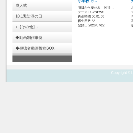
小学校で…
成人式
明日から夏休み 岡谷…
テーマ LCVNEWS
10.1諏訪湖の日
再生時間 00:01:58
再生回数 58
登録日 2026/07/22
↓【その他】↓
◆動画制作事例
◆視聴者動画投稿BOX
Copyright © L