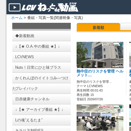
ホーム
> 番組・写真一覧(関連映像・写真)
新着順
◆新着動画
↓【★ O.A.中の番組 ★】↓
LCVNEWS
Nuts！日常にひと味プラス
熱中症のリスクを管理 ヘル
メット…
かくれんぼのイイトコみ―つけ
熱中症のリスクを管理…
テーマ LCVNEWS
た
プレイバック
再生時間 00:01:43
再生回数 15
日赤健康チャンネル
登録日 2026/07/26
↓【★ アーカイブ番組 ★】↓
Lの魂”えるたま”
キラリJUMPIES