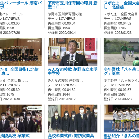
生バレーボール 湖南バ
茅野市玉川保育園の職員 新
スポたま 全国大
ボ…
型コロ…
し 北信越…
生バレーボール …
茅野市玉川保育園の職…
スポたま 全国大会目
 LCVNEWS
テーマ LCVNEWS
テーマ LCVNEWS
間 00:03:06
再生時間 00:00:34
再生時間 00:04:52
数 1958
再生回数 1954
再生回数 1706
2019/07/26
登録日 2020/08/14
登録日 2023/01/23
たま_全国目指し北信
みんなの校歌 茅野市立永明
少年野球「八ヶ岳
 東…
中学校
グ」誕生
たま_全国目指し…
みんなの校歌 茅野市…
少年野球「八ヶ岳ライ
 LCVNEWS
テーマ LCVNEWS
テーマ LCVNEWS
間 00:05:30
再生時間 00:04:32
再生時間 00:01:57
数 1675
再生回数 1644
再生回数 1597
2023/01/30
登録日 2019/09/17
登録日 2020/06/23
清陵高校 卒業式
高校卒業式(9) 諏訪実業高
部活紹介「きみの道」