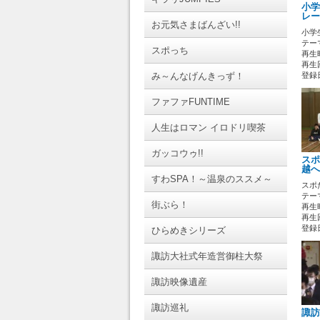
小学
レー
お元気さまばんざい!!
小学
テーマ
スポっち
再生時
再生回
み～んなげんきっず！
登録日 
ファファFUNTIME
人生はロマン イロドリ喫茶
ガッコウゥ!!
スポ
越へ
すわSPA！～温泉のススメ～
スポ
テーマ
街ぶら！
再生時
再生回
登録日 
ひらめきシリーズ
諏訪大社式年造営御柱大祭
諏訪映像遺産
諏訪巡礼
諏訪