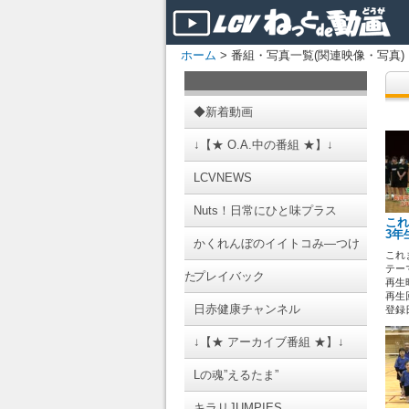
ホーム
> 番組・写真一覧(関連映像・写真)
◆新着動画
↓【★ O.A.中の番組 ★】↓
LCVNEWS
Nuts！日常にひと味プラス
これ
3年
かくれんぼのイイトコみ―つけ
これ
テーマ
た
プレイバック
再生時
再生回
日赤健康チャンネル
登録日 
↓【★ アーカイブ番組 ★】↓
Lの魂”えるたま”
キラリJUMPIES