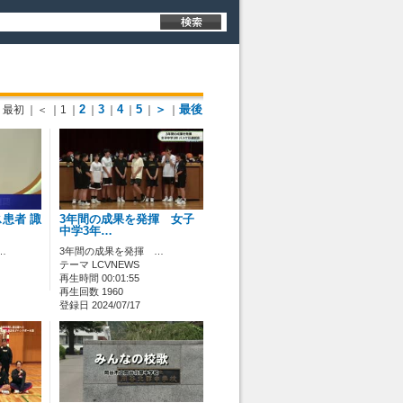
2
3
4
5
＞
最後
最初
｜＜
｜1
｜
｜
｜
｜
｜
｜
患者 諏
3年間の成果を発揮 女子
中学3年…
…
3年間の成果を発揮 …
テーマ LCVNEWS
再生時間 00:01:55
再生回数 1960
登録日 2024/07/17