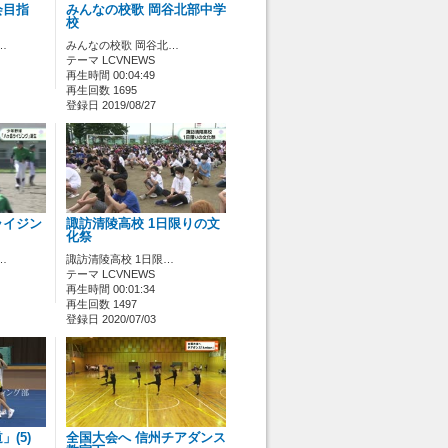
会目指
みんなの校歌 岡谷北部中学
校
…
みんなの校歌 岡谷北…
テーマ LCVNEWS
再生時間 00:04:49
再生回数 1695
登録日 2019/08/27
ライジン
諏訪清陵高校 1日限りの文
化祭
…
諏訪清陵高校 1日限…
テーマ LCVNEWS
再生時間 00:01:34
再生回数 1497
登録日 2020/07/03
(5)
全国大会へ 信州チアダンス