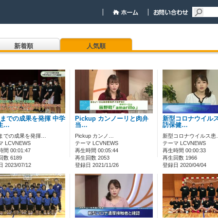
新着順
人気順
までの成果を発揮 中学
Pickup カンノーリと肉弁
新型コロナウイルス
生…
当…
訪保健…
までの成果を発揮…
Pickup カンノ…
新型コロナウイルス患
 LCVNEWS
テーマ LCVNEWS
テーマ LCVNEWS
間 00:01:47
再生時間 00:05:44
再生時間 00:00:33
数 6189
再生回数 2053
再生回数 1966
2023/07/12
登録日 2021/11/26
登録日 2020/04/04