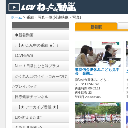
ホーム
> 番組・写真一覧(関連映像・写真)
新着順
◆新着動画
↓【★ O.A.中の番組 ★】↓
LCVNEWS
Nuts！日常にひと味プラス
諏訪信金夏休みこども見学
会 金融…
かくれんぼのイイトコみ―つけ
諏訪信金夏休みこども…
テーマ LCVNEWS
た
プレイバック
再生時間 00:02:11
再生回数 23
日赤健康チャンネル
登録日 2026/08/05
↓【★ アーカイブ番組 ★】↓
Lの魂”えるたま”
キラリJUMPIES