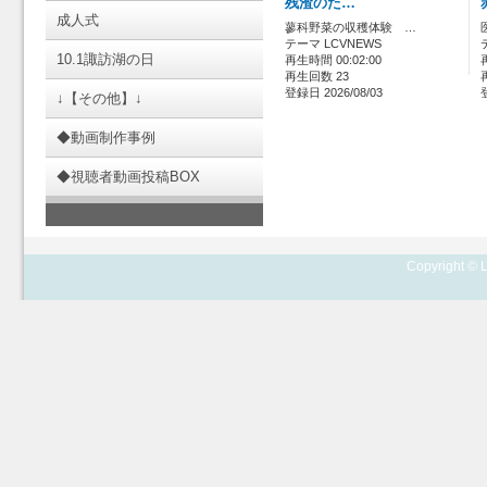
残渣のた…
成人式
蓼科野菜の収穫体験 …
テーマ LCVNEWS
10.1諏訪湖の日
再生時間 00:02:00
再生回数 23
登録日 2026/08/03
↓【その他】↓
◆動画制作事例
◆視聴者動画投稿BOX
Copyright © L