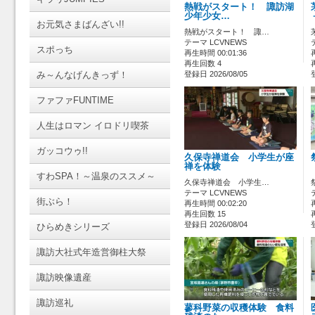
熱戦がスタート！ 諏訪湖
少年少女…
お元気さまばんざい!!
熱戦がスタート！ 諏…
テーマ LCVNEWS
スポっち
再生時間 00:01:36
再生回数 4
み～んなげんきっず！
登録日 2026/08/05
ファファFUNTIME
人生はロマン イロドリ喫茶
ガッコウゥ!!
久保寺禅道会 小学生が座
禅を体験
すわSPA！～温泉のススメ～
久保寺禅道会 小学生…
テーマ LCVNEWS
街ぶら！
再生時間 00:02:20
再生回数 15
登録日 2026/08/04
ひらめきシリーズ
諏訪大社式年造営御柱大祭
諏訪映像遺産
諏訪巡礼
蓼科野菜の収穫体験 食料