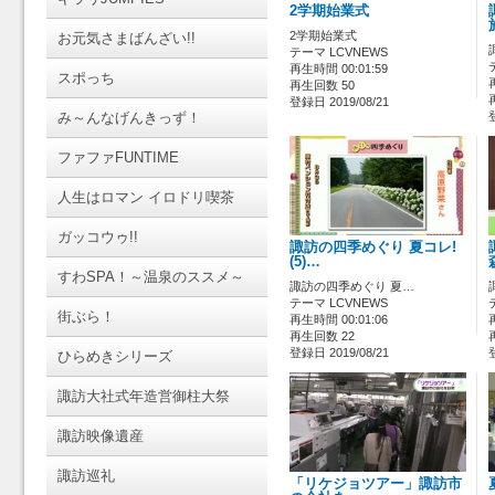
2学期始業式
2学期始業式
お元気さまばんざい!!
テーマ LCVNEWS
再生時間 00:01:59
スポっち
再生回数 50
登録日 2019/08/21
み～んなげんきっず！
ファファFUNTIME
人生はロマン イロドリ喫茶
ガッコウゥ!!
諏訪の四季めぐり 夏コレ!
(5)…
すわSPA！～温泉のススメ～
諏訪の四季めぐり 夏…
テーマ LCVNEWS
街ぶら！
再生時間 00:01:06
再生回数 22
登録日 2019/08/21
ひらめきシリーズ
諏訪大社式年造営御柱大祭
諏訪映像遺産
諏訪巡礼
「リケジョツアー」諏訪市