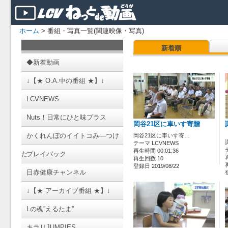
ホーム
> 番組・写真一覧(関連映像・写真)
新着順
◆新着動画
↓【★ O.A.中の番組 ★】↓
LCVNEWS
Nuts！日常にひと味プラス
岡谷21区に車いす寄贈
かくれんぼのイイトコみ―つけ
岡谷21区に車いす寄…
テーマ LCVNEWS
再生時間 00:01:36
た
プレイバック
再生回数 10
登録日 2019/08/22
日赤健康チャンネル
↓【★ アーカイブ番組 ★】↓
Lの魂”えるたま”
キラリJUMPIES