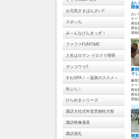
おい
開催
お元気さまばんざい!!
おい
テーマ
スポっち
再生時
再生回
み～んなげんきっず！
登録日 
ファファFUNTIME
人生はロマン イロドリ喫茶
ガッコウゥ!!
豪雨
そし
すわSPA！～温泉のススメ～
豪雨
テーマ
街ぶら！
再生時
再生回
登録日 
ひらめきシリーズ
諏訪大社式年造営御柱大祭
諏訪映像遺産
諏訪巡礼
開業