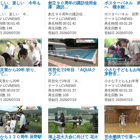
しい、楽しい 今年も
創立９０周年の諏訪信用金
ポスターパネル 
「原…
庫 諏訪…
へ 積水樹…
しい、楽しい 今…
創立９０周年の諏訪信…
ポスターパネル 辰野
 LCVNEWS
テーマ LCVNEWS
テーマ LCVNEWS
間 00:01:45
再生時間 00:01:42
再生時間 00:01:29
数 148
再生回数 25
再生回数 8
2026/07/20
登録日 2026/07/20
登録日 2026/07/20
災害から20年 祈り、
民営化で2年目 「AQUAク
小さな子どももお
て…
ラブ…
茅野市…
災害から20年 …
民営化で2年目 「A…
小さな子どももお年寄
 LCVNEWS
テーマ LCVNEWS
テーマ LCVNEWS
間 00:03:37
再生時間 00:01:37
再生時間 00:01:10
数 33
再生回数 109
再生回数 34
2026/07/19
登録日 2026/07/19
登録日 2026/07/19
から１２０周年 辰野駅
湖上花火大会に向けて 花火
完全燃焼で引退へ 