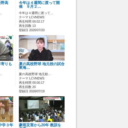
辰野高
今年は４週間に渡って開
催 ９月２…
…
今年は４週間に渡って…
テーマ LCVNEWS
再生時間 00:02:17
再生回数 13
登録日 2026/07/20
年寄りも
夏の高校野球 地元校の試合
東海…
…
夏の高校野球 地元校…
テーマ LCVNEWS
再生時間 00:00:17
再生回数 20
登録日 2026/07/19
中学３年
豪雨災害から20年 教訓を