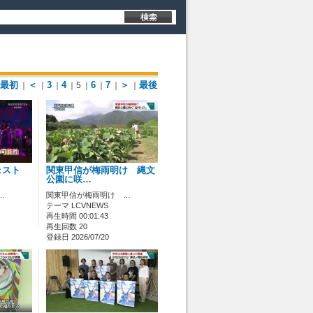
最初
＜
3
4
6
7
＞
最後
｜
｜
｜
｜5
｜
｜
｜
｜
ェスト
関東甲信が梅雨明け 縄文
公園に咲…
…
関東甲信が梅雨明け …
テーマ LCVNEWS
再生時間 00:01:43
再生回数 20
登録日 2026/07/20