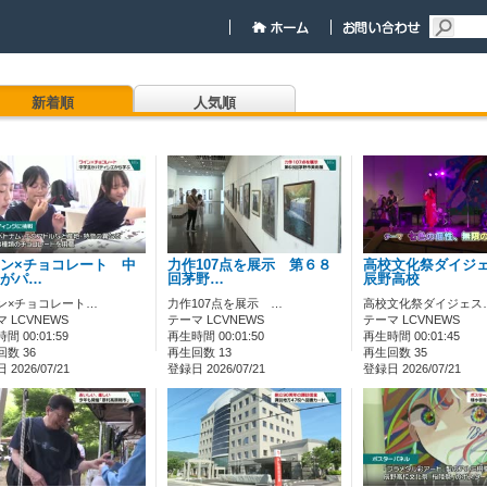
新着順
人気順
ン×チョコレート 中
力作107点を展示 第６８
高校文化祭ダイジ
がパ…
回茅野…
辰野高校
ン×チョコレート…
力作107点を展示 …
高校文化祭ダイジェス
 LCVNEWS
テーマ LCVNEWS
テーマ LCVNEWS
間 00:01:59
再生時間 00:01:50
再生時間 00:01:45
数 36
再生回数 13
再生回数 35
2026/07/21
登録日 2026/07/21
登録日 2026/07/21