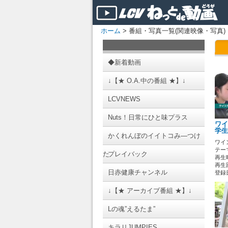
ホーム
> 番組・写真一覧(関連映像・写真)
◆新着動画
↓【★ O.A.中の番組 ★】↓
LCVNEWS
Nuts！日常にひと味プラス
ワイ
学生
かくれんぼのイイトコみ―つけ
ワイ
テーマ
た
プレイバック
再生時
再生回
日赤健康チャンネル
登録日 
↓【★ アーカイブ番組 ★】↓
Lの魂”えるたま”
キラリJUMPIES