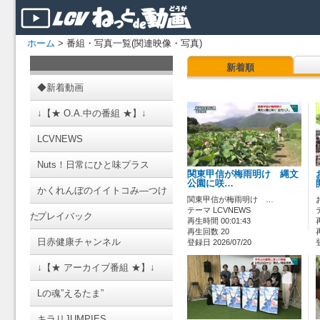
ホーム
> 番組・写真一覧(関連映像・写真)
新着順
◆新着動画
↓【★ O.A.中の番組 ★】↓
LCVNEWS
Nuts！日常にひと味プラス
関東甲信が梅雨明け 縄文
公園に咲…
かくれんぼのイイトコみ―つけ
関東甲信が梅雨明け …
テーマ LCVNEWS
た
プレイバック
再生時間 00:01:43
再生回数 20
日赤健康チャンネル
登録日 2026/07/20
↓【★ アーカイブ番組 ★】↓
Lの魂”えるたま”
キラリJUMPIES