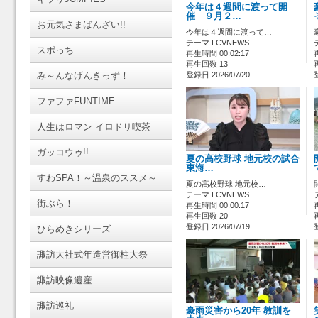
今年は４週間に渡って開
催 ９月２…
お元気さまばんざい!!
今年は４週間に渡って…
テーマ LCVNEWS
スポっち
再生時間 00:02:17
再生回数 13
み～んなげんきっず！
登録日 2026/07/20
ファファFUNTIME
人生はロマン イロドリ喫茶
ガッコウゥ!!
夏の高校野球 地元校の試合
東海…
すわSPA！～温泉のススメ～
夏の高校野球 地元校…
テーマ LCVNEWS
街ぶら！
再生時間 00:00:17
再生回数 20
登録日 2026/07/19
ひらめきシリーズ
諏訪大社式年造営御柱大祭
諏訪映像遺産
諏訪巡礼
豪雨災害から20年 教訓を