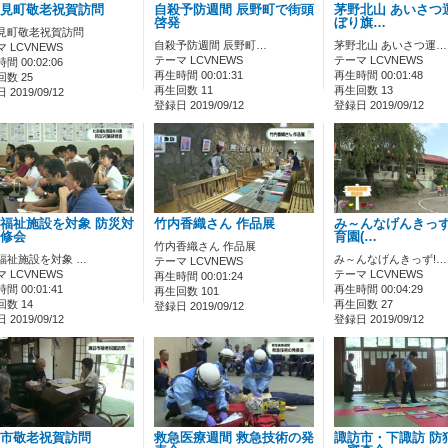
見町敬老祝賀訪問
自殺予防週間 辰野町で街頭
茅野北山 あいさつ
啓発
ぼり旗…
見町敬老祝賀訪問
自殺予防週間 辰野町…
茅野北山 あいさつ運…
 LCVNEWS
テーマ LCVNEWS
テーマ LCVNEWS
間 00:02:06
再生時間 00:01:31
再生時間 00:01:48
数 25
再生回数 11
再生回数 13
2019/09/12
登録日 2019/09/12
登録日 2019/09/12
福祉施設を対象 防災対
竹内香織さん 作品展
み～んなげんきっず
修会
育園(…
竹内香織さん 作品展
福祉施設を対象 …
み～んなげんきっず!…
テーマ LCVNEWS
 LCVNEWS
テーマ LCVNEWS
再生時間 00:01:24
間 00:01:41
再生時間 00:04:29
再生回数 101
数 14
再生回数 27
登録日 2019/09/12
2019/09/12
登録日 2019/09/12
市敬老祝賀訪問
救急医療週間 救急技術の発
諏訪市・下諏訪 防