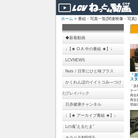
ホーム
> 番組・写真一覧(関連映像・写真)
◆新着動画
↓【★ O.A.中の番組 ★】↓
LCVNEWS
Nuts！日常にひと味プラス
「原
スタ
かくれんぼのイイトコみ―つけ
「原
テーマ
た
プレイバック
再生時
再生
日赤健康チャンネル
登録日 
↓【★ アーカイブ番組 ★】↓
Lの魂”えるたま”
キラリJUMPIES