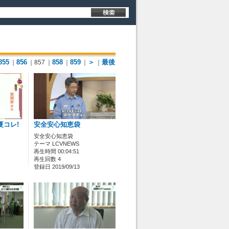
855
856
858
859
＞
最後
｜
｜857
｜
｜
｜
｜
夏コレ!
安全安心知恵袋
安全安心知恵袋
テーマ LCVNEWS
再生時間 00:04:51
再生回数 4
登録日 2019/09/13