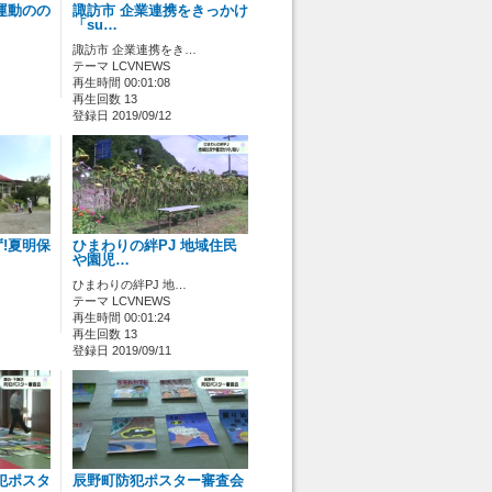
運動のの
諏訪市 企業連携をきっかけ
「su…
諏訪市 企業連携をき…
テーマ LCVNEWS
再生時間 00:01:08
再生回数 13
登録日 2019/09/12
!夏明保
ひまわりの絆PJ 地域住民
や園児…
ひまわりの絆PJ 地…
テーマ LCVNEWS
再生時間 00:01:24
再生回数 13
登録日 2019/09/11
犯ポスタ
辰野町防犯ポスター審査会