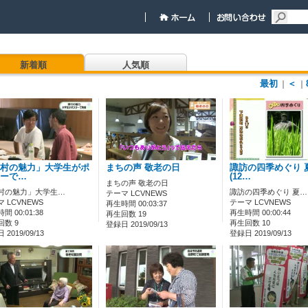
新着順
人気順
最初
＜
｜
｜
村の魅力」大学生がポ
まちの声 敬老の日
諏訪の四季めぐり 
ーで…
(12…
まちの声 敬老の日
村の魅力」大学生…
諏訪の四季めぐり 夏…
テーマ LCVNEWS
 LCVNEWS
テーマ LCVNEWS
再生時間 00:03:37
間 00:01:38
再生時間 00:00:44
再生回数 19
回数 9
再生回数 10
登録日 2019/09/13
2019/09/13
登録日 2019/09/13