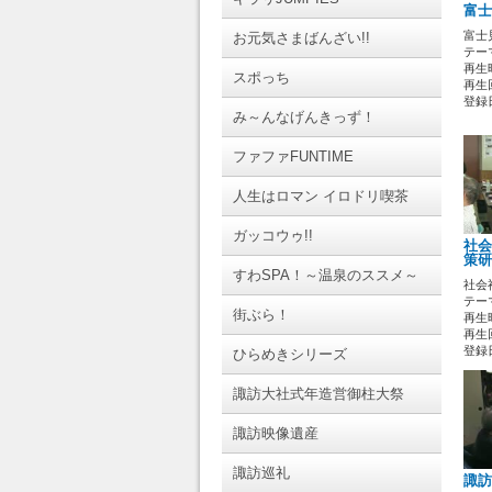
富士
富士
お元気さまばんざい!!
テーマ
再生時
スポっち
再生回
登録日 
み～んなげんきっず！
ファファFUNTIME
人生はロマン イロドリ喫茶
ガッコウゥ!!
社会
策研
すわSPA！～温泉のススメ～
社会
テーマ
街ぶら！
再生時
再生回
登録日 
ひらめきシリーズ
諏訪大社式年造営御柱大祭
諏訪映像遺産
諏訪巡礼
諏訪