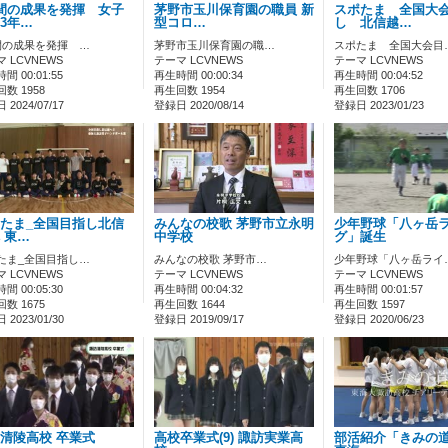
間の成果を発揮 女子
茅野市玉川保育園の職員 新
スポたま 全国大
3年…
型コロ…
し 北信越…
間の成果を発揮 …
茅野市玉川保育園の職…
スポたま 全国大会目
 LCVNEWS
テーマ LCVNEWS
テーマ LCVNEWS
間 00:01:55
再生時間 00:00:34
再生時間 00:04:52
数 1958
再生回数 1954
再生回数 1706
2024/07/17
登録日 2020/08/14
登録日 2023/01/23
たま_全国目指し北信
みんなの校歌 茅野市立永明
少年野球「八ヶ岳
 東…
中学校
グ」誕生
たま_全国目指し…
みんなの校歌 茅野市…
少年野球「八ヶ岳ライ
 LCVNEWS
テーマ LCVNEWS
テーマ LCVNEWS
間 00:05:30
再生時間 00:04:32
再生時間 00:01:57
数 1675
再生回数 1644
再生回数 1597
2023/01/30
登録日 2019/09/17
登録日 2020/06/23
清陵高校 卒業式
高校卒業式(9) 諏訪実業高
部活紹介「きみの道」