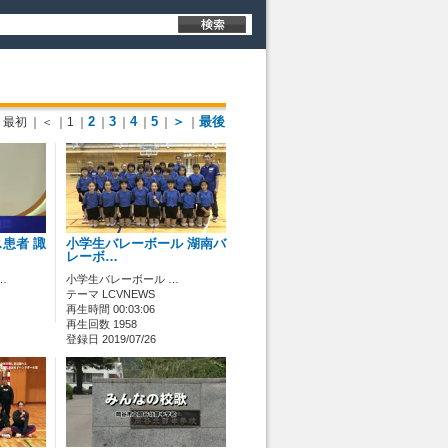
2
3
4
5
＞
最後
最初
｜＜
｜1
｜
｜
｜
｜
｜
｜
患者 諏
小学生バレーボール 湖南バ
レーボ…
…
小学生バレーボール …
テーマ LCVNEWS
再生時間 00:03:06
再生回数 1958
登録日 2019/07/26