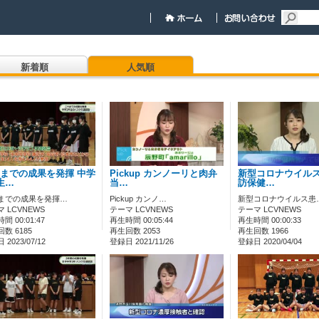
新着順
人気順
までの成果を発揮 中学
Pickup カンノーリと肉弁
新型コロナウイルス
生…
当…
訪保健…
までの成果を発揮…
Pickup カンノ…
新型コロナウイルス患
 LCVNEWS
テーマ LCVNEWS
テーマ LCVNEWS
間 00:01:47
再生時間 00:05:44
再生時間 00:00:33
数 6185
再生回数 2053
再生回数 1966
2023/07/12
登録日 2021/11/26
登録日 2020/04/04