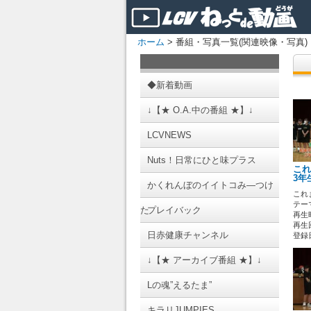
ホーム
> 番組・写真一覧(関連映像・写真)
◆新着動画
↓【★ O.A.中の番組 ★】↓
LCVNEWS
Nuts！日常にひと味プラス
これ
3年
かくれんぼのイイトコみ―つけ
これ
テーマ
た
プレイバック
再生時
再生回
日赤健康チャンネル
登録日 
↓【★ アーカイブ番組 ★】↓
Lの魂”えるたま”
キラリJUMPIES