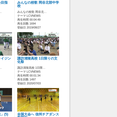
会目指
みんなの校歌 岡谷北部中学
校
…
みんなの校歌 岡谷北…
テーマ LCVNEWS
再生時間 00:04:49
再生回数 1694
登録日 2019/08/27
ライジン
諏訪清陵高校 1日限りの文
化祭
…
諏訪清陵高校 1日限…
テーマ LCVNEWS
再生時間 00:01:34
再生回数 1497
登録日 2020/07/03
(5)
全国大会へ 信州チアダンス