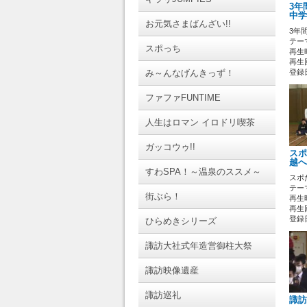
3年
中学
お元気さまばんざい!!
3年
テーマ
スポっち
再生時
再生回
み～んなげんきっず！
登録日 
ファファFUNTIME
人生はロマン イロドリ喫茶
ガッコウゥ!!
スポ
越へ
すわSPA！～温泉のススメ～
スポ
テーマ
街ぶら！
再生時
再生回
登録日 
ひらめきシリーズ
諏訪大社式年造営御柱大祭
諏訪映像遺産
諏訪巡礼
諏訪