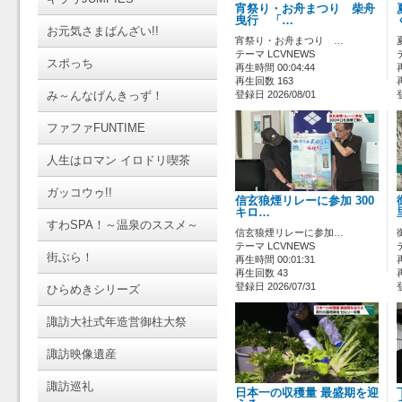
宵祭り・お舟まつり 柴舟
曳行 「…
お元気さまばんざい!!
宵祭り・お舟まつり …
テーマ LCVNEWS
スポっち
再生時間 00:04:44
再生回数 163
み～んなげんきっず！
登録日 2026/08/01
ファファFUNTIME
人生はロマン イロドリ喫茶
ガッコウゥ!!
信玄狼煙リレーに参加 300
キロ…
すわSPA！～温泉のススメ～
信玄狼煙リレーに参加…
テーマ LCVNEWS
街ぶら！
再生時間 00:01:31
再生回数 43
登録日 2026/07/31
ひらめきシリーズ
諏訪大社式年造営御柱大祭
諏訪映像遺産
諏訪巡礼
日本一の収穫量 最盛期を迎