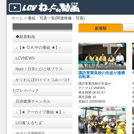
ホーム
> 番組・写真一覧(関連映像・写真)
新着順
◆新着動画
↓【★ O.A.中の番組 ★】↓
LCVNEWS
Nuts！日常にひと味プラス
諏訪実業高校の生徒が連携
自転車…
かくれんぼのイイトコみ―つけ
諏訪実業高校の生徒が…
テーマ LCVNEWS
た
プレイバック
再生時間 00:01:57
再生回数 16
日赤健康チャンネル
登録日 2026/08/02
↓【★ アーカイブ番組 ★】↓
Lの魂”えるたま”
キラリJUMPIES