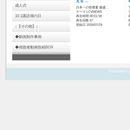
える …
成人式
日本一の収穫量 最盛…
テーマ LCVNEWS
10.1諏訪湖の日
再生時間 00:01:58
再生回数 67
登録日 2026/07/29
↓【その他】↓
◆動画制作事例
◆視聴者動画投稿BOX
Copyright © L