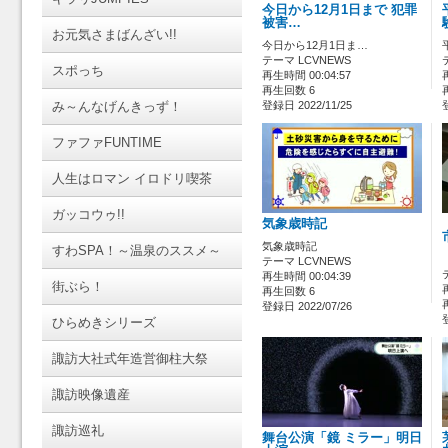
今日から12月1日まで 犯罪
被害…
お元気さまばんざい!!
今日から12月1日ま…
テーマ LCVNEWS
スポっち
再生時間 00:04:57
再生回数 6
み～んなげんきっず！
登録日 2022/11/25
ファファFUNTIME
人生はロマン イロドリ喫茶
ガッコウゥ!!
気象歳時記
気象歳時記
すわSPA！～温泉のススメ～
テーマ LCVNEWS
再生時間 00:04:39
街ぶら！
再生回数 6
登録日 2022/07/26
ひらめきシリーズ
諏訪大社式年造営御柱大祭
諏訪映像遺産
諏訪巡礼
舞台公演「鏡 ミラー」明日