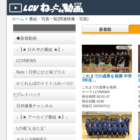
ホーム
> 番組・写真一覧(関連映像・写真)
新着順
◆新着動画
↓【★ O.A.中の番組 ★】↓
LCVNEWS
Nuts！日常にひと味プラス
これまでの成果を発揮 中学
3年生…
かくれんぼのイイトコみ―つけ
これまでの成果を発揮…
テーマ LCVNEWS
た
プレイバック
再生時間 00:01:47
再生回数 6190
日赤健康チャンネル
登録日 2023/07/12
↓【★ アーカイブ番組 ★】↓
Lの魂”えるたま”
キラリJUMPIES