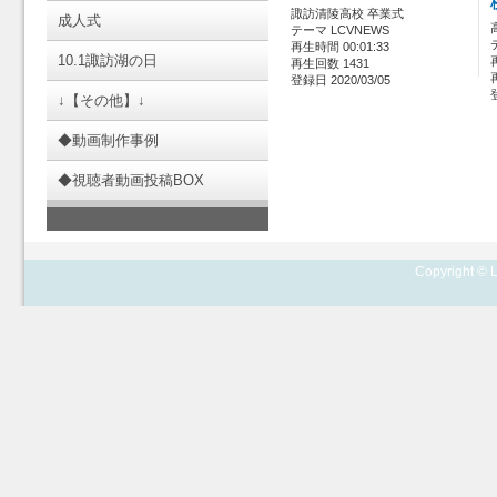
諏訪清陵高校 卒業式
成人式
テーマ LCVNEWS
再生時間 00:01:33
10.1諏訪湖の日
再生回数 1431
登録日 2020/03/05
↓【その他】↓
◆動画制作事例
◆視聴者動画投稿BOX
Copyright © L