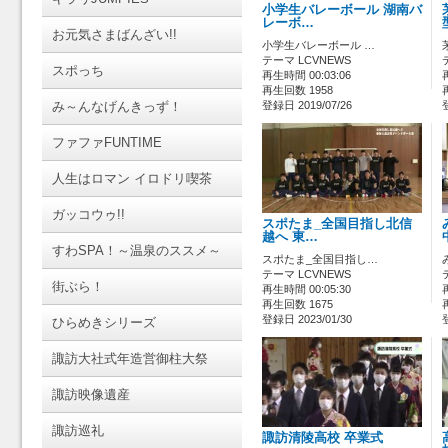
小学生バレーボール 湖南バ
レーボ…
お元気さまばんざい!!
小学生バレーボール …
テーマ LCVNEWS
スポっち
再生時間 00:03:06
再生回数 1958
み～んなげんきっず！
登録日 2019/07/26
ファファFUNTIME
人生はロマン イロドリ喫茶
ガッコウゥ!!
スポたま_全国目指し北信
越へ 東…
すわSPA！～温泉のススメ～
スポたま_全国目指し…
テーマ LCVNEWS
街ぶら！
再生時間 00:05:30
再生回数 1675
登録日 2023/01/30
ひらめきシリーズ
諏訪大社式年造営御柱大祭
諏訪映像遺産
諏訪巡礼
諏訪清陵高校 卒業式