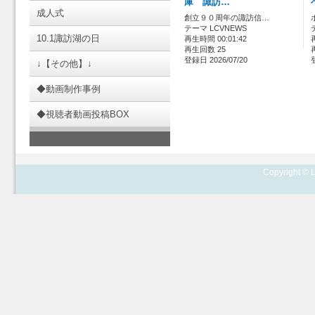
庫 諏訪…
成人式
創立９０周年の諏訪信…
テーマ LCVNEWS
10.1諏訪湖の日
再生時間 00:01:42
再生回数 25
登録日 2026/07/20
↓【その他】↓
◆動画制作事例
◆視聴者動画投稿BOX
Copyright © L