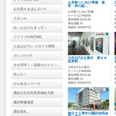
お舟祭りに向け準備 柴
舟 枠の組…
お元気さまばんざい!!
お舟祭りに向け準備 …
テーマ LCVNEWS
スポっち
再生時間 00:01:55
再生回数 41
み～んなげんきっず！
登録日 2026/07/22
ファファFUNTIME
人生はロマン イロドリ喫茶
ガッコウゥ!!
力作107点を展示 第６８
回茅野…
すわSPA！～温泉のススメ～
力作107点を展示 …
テーマ LCVNEWS
街ぶら！
再生時間 00:01:50
再生回数 13
登録日 2026/07/21
ひらめきシリーズ
諏訪大社式年造営御柱大祭
諏訪映像遺産
諏訪巡礼
創立９０周年の諏訪信用金