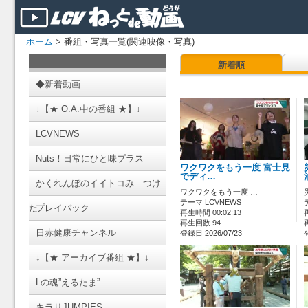
ホーム
> 番組・写真一覧(関連映像・写真)
新着順
◆新着動画
↓【★ O.A.中の番組 ★】↓
LCVNEWS
Nuts！日常にひと味プラス
ワクワクをもう一度 富士見
でディ…
かくれんぼのイイトコみ―つけ
ワクワクをもう一度 …
テーマ LCVNEWS
た
プレイバック
再生時間 00:02:13
再生回数 94
日赤健康チャンネル
登録日 2026/07/23
↓【★ アーカイブ番組 ★】↓
Lの魂”えるたま”
キラリJUMPIES