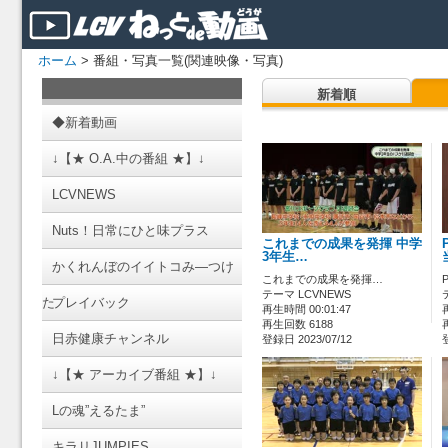
ホーム
> 番組・写真一覧(関連映像・写真)
新着順
◆新着動画
↓【★ O.A.中の番組 ★】↓
LCVNEWS
Nuts！日常にひと味プラス
これまでの成果を発揮 中学
3年生…
かくれんぼのイイトコみ―つけ
これまでの成果を発揮…
テーマ LCVNEWS
た
プレイバック
再生時間 00:01:47
再生回数 6188
日赤健康チャンネル
登録日 2023/07/12
↓【★ アーカイブ番組 ★】↓
Lの魂”えるたま”
キラリJUMPIES