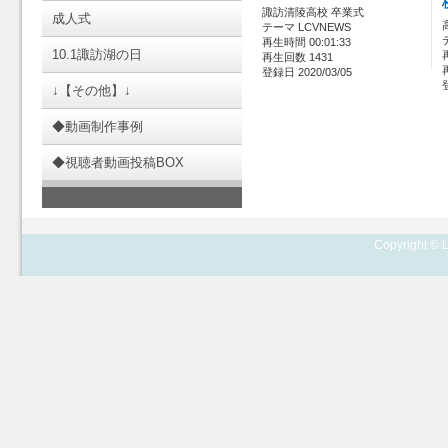
諏訪清陵高校 卒業式
成人式
テーマ LCVNEWS
再生時間 00:01:33
10.1諏訪湖の日
再生回数 1431
登録日 2020/03/05
↓【その他】↓
◆動画制作事例
◆視聴者動画投稿BOX
Copyright © L