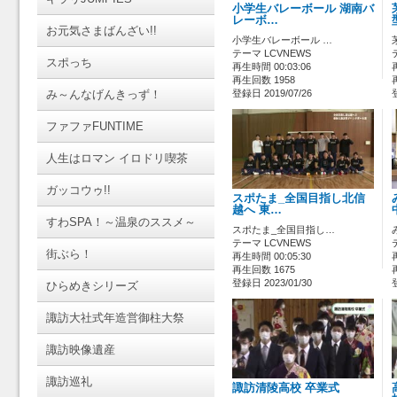
小学生バレーボール 湖南バ
レーボ…
お元気さまばんざい!!
小学生バレーボール …
テーマ LCVNEWS
スポっち
再生時間 00:03:06
再生回数 1958
み～んなげんきっず！
登録日 2019/07/26
ファファFUNTIME
人生はロマン イロドリ喫茶
ガッコウゥ!!
スポたま_全国目指し北信
越へ 東…
すわSPA！～温泉のススメ～
スポたま_全国目指し…
テーマ LCVNEWS
街ぶら！
再生時間 00:05:30
再生回数 1675
登録日 2023/01/30
ひらめきシリーズ
諏訪大社式年造営御柱大祭
諏訪映像遺産
諏訪巡礼
諏訪清陵高校 卒業式