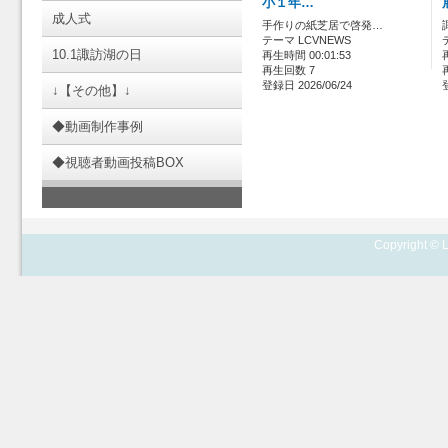
小１年…
成人式
手作りの紙芝居で啓発…
テーマ LCVNEWS
10.1諏訪湖の日
再生時間 00:01:53
再生回数 7
登録日 2026/06/24
↓【その他】↓
◆動画制作事例
◆視聴者動画投稿BOX
Copyright © L