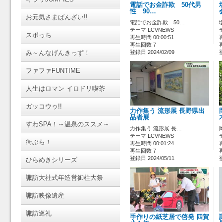
電話でお金詐欺 50代男
性 90…
お元気さまばんざい!!
電話でお金詐欺 50…
テーマ LCVNEWS
スポっち
再生時間 00:00:51
再生回数 7
み～んなげんきっず！
登録日 2024/02/09
ファファFUNTIME
人生はロマン イロドリ喫茶
ガッコウゥ!!
力作集う 流形展 長野県出
品者展
すわSPA！～温泉のススメ～
力作集う 流形展 長…
テーマ LCVNEWS
街ぶら！
再生時間 00:01:24
再生回数 7
登録日 2024/05/11
ひらめきシリーズ
諏訪大社式年造営御柱大祭
諏訪映像遺産
諏訪巡礼
手作りの紙芝居で啓発 四賀