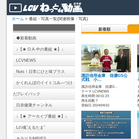
ホーム
> 番組・写真一覧(関連映像・写真)
新着順
◆新着動画
↓【★ O.A.中の番組 ★】↓
LCVNEWS
Nuts！日常にひと味プラス
諏訪信用金庫 信濃GS公
式戦 小…
かくれんぼのイイトコみ―つけ
諏訪信用金庫 信濃G…
テーマ LCVNEWS
た
プレイバック
再生時間 00:01:23
再生回数 7
日赤健康チャンネル
登録日 2024/04/10
↓【★ アーカイブ番組 ★】↓
Lの魂”えるたま”
キラリJUMPIES