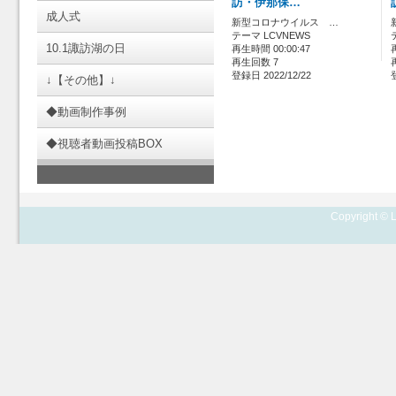
訪・伊那保…
成人式
新型コロナウイルス …
テーマ LCVNEWS
10.1諏訪湖の日
再生時間 00:00:47
再生回数 7
登録日 2022/12/22
↓【その他】↓
◆動画制作事例
◆視聴者動画投稿BOX
Copyright © L