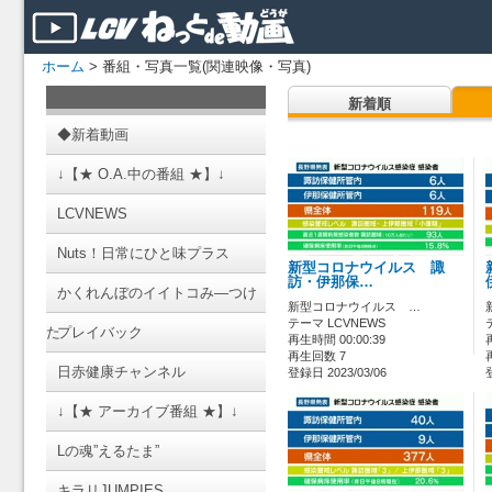
ホーム
> 番組・写真一覧(関連映像・写真)
新着順
◆新着動画
↓【★ O.A.中の番組 ★】↓
LCVNEWS
Nuts！日常にひと味プラス
新型コロナウイルス 諏
訪・伊那保…
かくれんぼのイイトコみ―つけ
新型コロナウイルス …
テーマ LCVNEWS
た
プレイバック
再生時間 00:00:39
再生回数 7
日赤健康チャンネル
登録日 2023/03/06
↓【★ アーカイブ番組 ★】↓
Lの魂”えるたま”
キラリJUMPIES