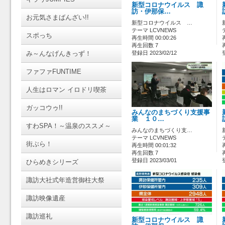
新型コロナウイルス 諏
訪・伊那保…
お元気さまばんざい!!
新型コロナウイルス …
テーマ LCVNEWS
スポっち
再生時間 00:00:26
再生回数 7
み～んなげんきっず！
登録日 2023/02/12
ファファFUNTIME
人生はロマン イロドリ喫茶
ガッコウゥ!!
みんなのまちづくり支援事
業 １０…
すわSPA！～温泉のススメ～
みんなのまちづくり支…
テーマ LCVNEWS
街ぶら！
再生時間 00:01:32
再生回数 7
登録日 2023/03/01
ひらめきシリーズ
諏訪大社式年造営御柱大祭
諏訪映像遺産
諏訪巡礼
新型コロナウイルス 諏