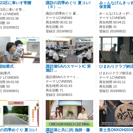
21区に車いす寄贈
諏訪の四季めぐり 夏コレ!
み～んなげんきっず
（６）…
保育園
21区に車いす寄…
諏訪の四季めぐり 夏…
み～んなげんきっず!…
 LCVNEWS
テーマ LCVNEWS
テーマ LCVNEWS
間 00:01:36
再生時間 00:01:10
再生時間 00:04:21
数 10
再生回数 20
再生回数 41
2019/08/22
登録日 2019/08/22
登録日 2019/08/22
期始業式
諏訪湖SAのスマートIC 実
ひまわりクラブ納
施計…
期始業式
ひまわりクラブ納涼会
諏訪湖SAのスマート…
 LCVNEWS
テーマ LCVNEWS
テーマ LCVNEWS
間 00:01:59
再生時間 00:01:11
再生時間 00:01:43
数 50
再生回数 13
再生回数 71
2019/08/21
登録日 2019/08/21
登録日 2019/08/21
の四季めぐり 夏コレ!
諏訪湖と共に(8) 漁師・藤
富士見OKKOH2019