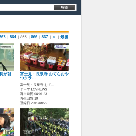
863
864
866
867
＞
最後
｜
｜865
｜
｜
｜
｜
村長が就
富士見・長泉寺 おてらおや
つクラ…
富士見・長泉寺 おて…
テーマ LCVNEWS
再生時間 00:01:23
再生回数 19
登録日 2019/08/22