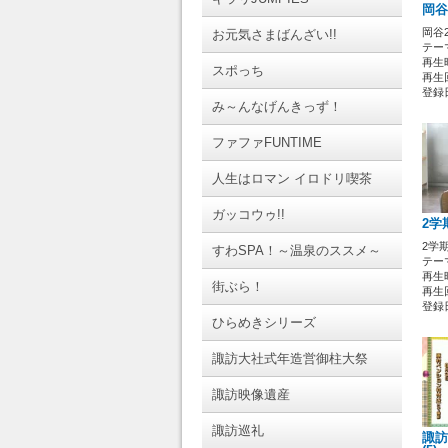
岡谷
岡谷
お元気さまばんざい!!
テーマ
再生時
スポっち
再生回
登録日 
み～んなげんきっず！
ファファFUNTIME
人生はロマン イロドリ喫茶
ガッコウゥ!!
2学
2学
すわSPA！～温泉のススメ～
テーマ
再生時
街ぶら！
再生回
登録日 
ひらめきシリーズ
諏訪大社式年造営御柱大祭
諏訪映像遺産
諏訪巡礼
諏訪