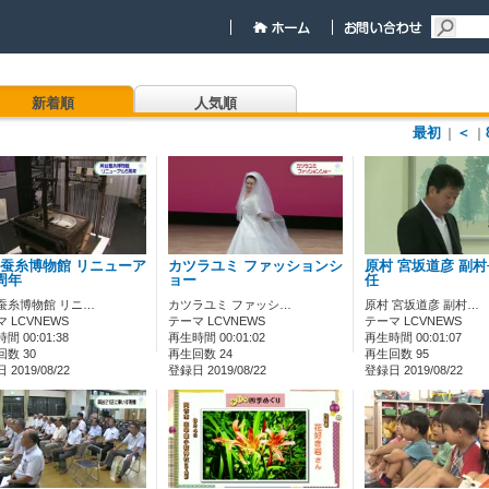
新着順
人気順
最初
＜
｜
｜
蚕糸博物館 リニューア
カツラユミ ファッションシ
原村 宮坂道彦 副
周年
ョー
任
蚕糸博物館 リニ…
カツラユミ ファッシ…
原村 宮坂道彦 副村…
 LCVNEWS
テーマ LCVNEWS
テーマ LCVNEWS
間 00:01:38
再生時間 00:01:02
再生時間 00:01:07
数 30
再生回数 24
再生回数 95
2019/08/22
登録日 2019/08/22
登録日 2019/08/22