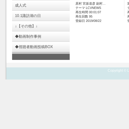
原村 宮坂道彦 副村…
成人式
テーマ LCVNEWS
再生時間 00:01:07
10.1諏訪湖の日
再生回数 95
登録日 2019/08/22
↓【その他】↓
◆動画制作事例
◆視聴者動画投稿BOX
Copyright © L