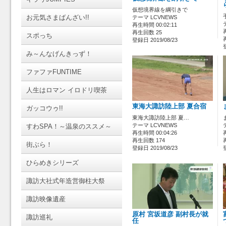
仮想境界線を綱引きで
お元気さまばんざい!!
テーマ LCVNEWS
再生時間 00:02:11
再生回数 25
スポっち
登録日 2019/08/23
み～んなげんきっず！
ファファFUNTIME
人生はロマン イロドリ喫茶
東海大諏訪陸上部 夏合宿
ガッコウゥ!!
東海大諏訪陸上部 夏…
テーマ LCVNEWS
すわSPA！～温泉のススメ～
再生時間 00:04:26
再生回数 174
街ぶら！
登録日 2019/08/23
ひらめきシリーズ
諏訪大社式年造営御柱大祭
諏訪映像遺産
原村 宮坂道彦 副村長が就
諏訪巡礼
任