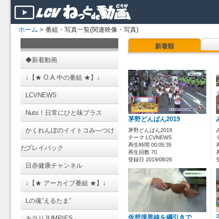
ホーム
> 番組・写真一覧(関連映像・写真)
新着順
◆新着動画
↓【★ O.A.中の番組 ★】↓
LCVNEWS
Nuts！日常にひと味プラス
茅野どんばん2019
かくれんぼのイイトコみ―つけ
茅野どんばん2019
テーマ LCVNEWS
再生時間 00:05:35
た
プレイバック
再生回数 70
登録日 2019/08/26
日赤健康チャンネル
↓【★ アーカイブ番組 ★】↓
Lの魂”えるたま”
仮想境界線を綱引きで
キラリJUMPIES