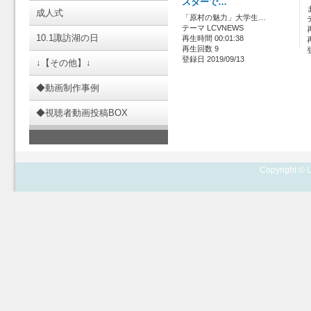
スターで…
成人式
「原村の魅力」大学生…
テーマ LCVNEWS
10.1諏訪湖の日
再生時間 00:01:38
再生回数 9
登録日 2019/09/13
↓【その他】↓
◆動画制作事例
◆視聴者動画投稿BOX
Copyright © L