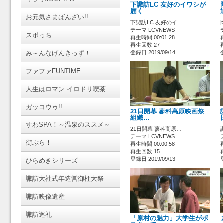
下諏訪LC 友好のイワシが
届く
お元気さまばんざい!!
下諏訪LC 友好のイ…
テーマ LCVNEWS
スポっち
再生時間 00:01:28
再生回数 27
み～んなげんきっず！
登録日 2019/09/14
ファファFUNTIME
人生はロマン イロドリ喫茶
ガッコウゥ!!
21日開幕 蓼科高原映画祭
組織…
すわSPA！～温泉のススメ～
21日開幕 蓼科高原…
テーマ LCVNEWS
街ぶら！
再生時間 00:00:58
再生回数 15
登録日 2019/09/13
ひらめきシリーズ
諏訪大社式年造営御柱大祭
諏訪映像遺産
諏訪巡礼
「原村の魅力」大学生がポ