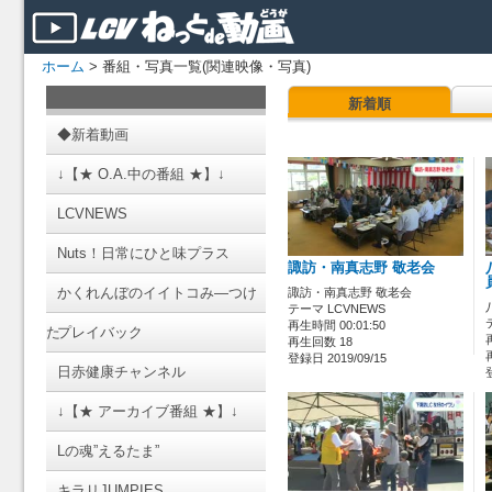
ホーム
> 番組・写真一覧(関連映像・写真)
新着順
◆新着動画
↓【★ O.A.中の番組 ★】↓
LCVNEWS
Nuts！日常にひと味プラス
諏訪・南真志野 敬老会
かくれんぼのイイトコみ―つけ
諏訪・南真志野 敬老会
テーマ LCVNEWS
再生時間 00:01:50
た
プレイバック
再生回数 18
登録日 2019/09/15
日赤健康チャンネル
↓【★ アーカイブ番組 ★】↓
Lの魂”えるたま”
キラリJUMPIES