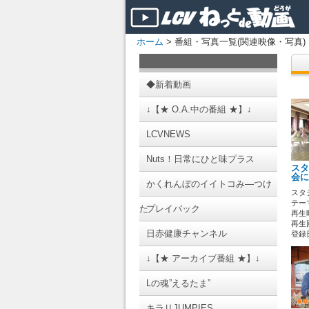
ホーム
> 番組・写真一覧(関連映像・写真)
◆新着動画
↓【★ O.A.中の番組 ★】↓
LCVNEWS
Nuts！日常にひと味プラス
スタ
会に
かくれんぼのイイトコみ―つけ
スタ
テーマ
た
プレイバック
再生時
再生回
日赤健康チャンネル
登録日 
↓【★ アーカイブ番組 ★】↓
Lの魂”えるたま”
キラリJUMPIES