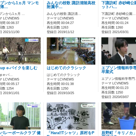
プンから1ヵ月 マンモ
みんなの校歌 諏訪清陵高校
下諏訪町 赤砂崎公
博…
附属中…
ットハ…
プンから1ヵ月 …
みんなの校歌 諏訪清…
下諏訪町 赤砂崎公園…
 LCVNEWS
テーマ LCVNEWS
テーマ LCVNEWS
間 00:06:37
再生時間 00:04:27
再生時間 00:01:24
数 1263
再生回数 1263
再生回数 1260
2021/11/30
登録日 2019/11/12
登録日 2021/03/31
ckup e-バイクを楽しむ
はじめてのクラシック
エプソン情報科学
卒業式
up e-バ…
はじめてのクラシック
エプソン情報科学専門
 LCVNEWS
テーマ LCVNEWS
テーマ LCVNEWS
間 00:05:17
再生時間 00:01:38
再生時間 00:01:23
数 1254
再生回数 1250
再生回数 1250
2019/11/01
登録日 2019/10/25
登録日 2020/03/07
バレーボールクラブ 健
「Hara!!Tシャツ」原村をP
辰野町「キリノカ