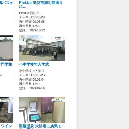
園バスケ
PickUp 諏訪市湖明館通り
に…
PickUp 諏訪市…
テーマ LCVNEWS
再生時間 00:06:06
再生回数 1258
登録日 2021/10/22
専門学校
小中学校で入学式
小中学校で入学式
…
テーマ LCVNEWS
再生時間 00:02:04
再生回数 1249
登録日 2021/04/06
」ワイン
親湯温泉 大浴場に換気モニ