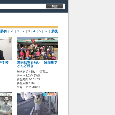
最初
＜
1
2
4
5
＞
最後
｜
｜
｜
｜3
｜
｜
｜
｜
中学校
無病息災を願い 保育園で
どんど焼き
無病息災を願い 保育…
テーマ LCVNEWS
再生時間 00:01:33
再生回数 1269
登録日 2023/01/13