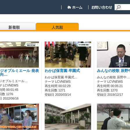
新着順
人気順
ジオプルミエール 発表
わかば保育園 卒園式
みんなの校歌 辰野
向…
わかば保育園 卒園式…
みんなの校歌 辰野中…
ジオプルミエール…
テーマ LCVNEWS
テーマ LCVNEWS
 LCVNEWS
再生時間 00:02:29
再生時間 00:05:21
間 00:01:45
再生回数 1271
再生回数 1270
数 1276
登録日 2020/03/14
登録日 2019/12/17
2022/06/16