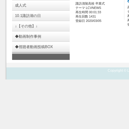
諏訪清陵高校 卒業式
成人式
テーマ LCVNEWS
再生時間 00:01:33
10.1諏訪湖の日
再生回数 1431
登録日 2020/03/05
↓【その他】↓
◆動画制作事例
◆視聴者動画投稿BOX
Copyright © L