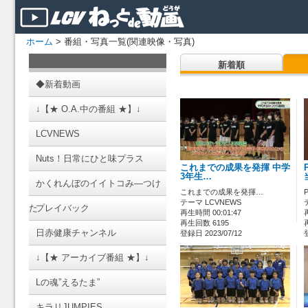
ホーム
> 番組・写真一覧(関連映像・写真)
新着順
◆新着動画
↓【★ O.A.中の番組 ★】↓
LCVNEWS
Nuts！日常にひと味プラス
これまでの成果を発揮 中学
3年生…
かくれんぼのイイトコみ―つけ
これまでの成果を発揮…
テーマ LCVNEWS
た
プレイバック
再生時間 00:01:47
再生回数 6195
日赤健康チャンネル
登録日 2023/07/12
↓【★ アーカイブ番組 ★】↓
Lの魂”えるたま”
キラリJUMPIES