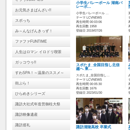
小学生バレーボール 湖南バ
レーボ…
お元気さまばんざい!!
小学生バレーボール …
テーマ LCVNEWS
スポっち
再生時間 00:03:06
再生回数 1958
み～んなげんきっず！
登録日 2019/07/26
ファファFUNTIME
人生はロマン イロドリ喫茶
ガッコウゥ!!
スポたま_全国目指し北信
越へ 東…
すわSPA！～温泉のススメ～
スポたま_全国目指し…
テーマ LCVNEWS
街ぶら！
再生時間 00:05:30
再生回数 1676
登録日 2023/01/30
ひらめきシリーズ
諏訪大社式年造営御柱大祭
諏訪映像遺産
諏訪巡礼
諏訪清陵高校 卒業式