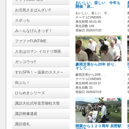
おいしい、楽しい 今年も
開催「原…
お元気さまばんざい!!
おいしい、楽しい 今…
テーマ LCVNEWS
スポっち
再生時間 00:01:45
再生回数 149
み～んなげんきっず！
登録日 2026/07/20
ファファFUNTIME
人生はロマン イロドリ喫茶
ガッコウゥ!!
豪雨災害から20年 祈り、
そして…
すわSPA！～温泉のススメ～
豪雨災害から20年 …
テーマ LCVNEWS
街ぶら！
再生時間 00:03:37
再生回数 33
登録日 2026/07/19
ひらめきシリーズ
諏訪大社式年造営御柱大祭
諏訪映像遺産
諏訪巡礼
開業から１２０周年 辰野駅