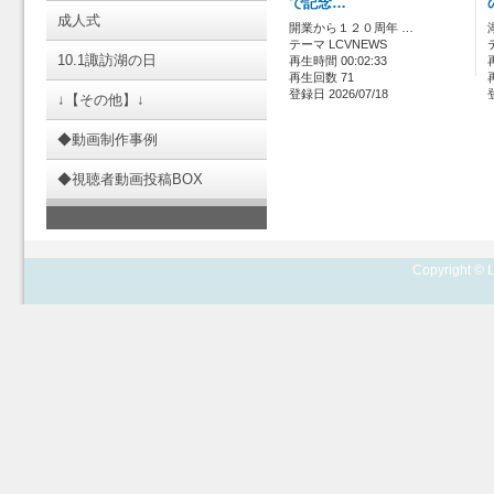
で記念…
成人式
開業から１２０周年 …
テーマ LCVNEWS
10.1諏訪湖の日
再生時間 00:02:33
再生回数 71
登録日 2026/07/18
↓【その他】↓
◆動画制作事例
◆視聴者動画投稿BOX
Copyright © L