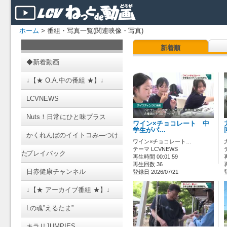
ホーム
> 番組・写真一覧(関連映像・写真)
新着順
◆新着動画
↓【★ O.A.中の番組 ★】↓
LCVNEWS
Nuts！日常にひと味プラス
ワイン×チョコレート 中
学生がパ…
かくれんぼのイイトコみ―つけ
ワイン×チョコレート…
テーマ LCVNEWS
た
プレイバック
再生時間 00:01:59
再生回数 36
日赤健康チャンネル
登録日 2026/07/21
↓【★ アーカイブ番組 ★】↓
Lの魂”えるたま”
キラリJUMPIES