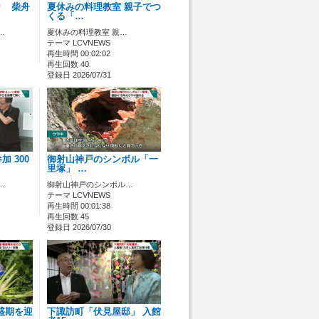
り 柴舟
夏休みの料理教室 親子でつ
くる「…
…
夏休みの料理教室 親…
テーマ LCVNEWS
再生時間 00:02:02
再生回数 40
登録日 2026/07/31
 300
御射山神戸のシンボル「一
里塚」 …
…
御射山神戸のシンボル…
テーマ LCVNEWS
再生時間 00:01:38
再生回数 45
登録日 2026/07/30
盛期を迎
下諏訪町「伏見屋邸」 入館