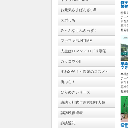
特技
警察
お元気さまばんざい!!
特技
テーマ
スポっち
再生時
再生回
み～んなげんきっず！
登録日 
ファファFUNTIME
人生はロマン イロドリ喫茶
ガッコウゥ!!
卒業
プ専
すわSPA！～温泉のススメ～
卒業
テーマ
街ぶら！
再生時
再生回
登録日 
ひらめきシリーズ
諏訪大社式年造営御柱大祭
諏訪映像遺産
諏訪巡礼
軽音