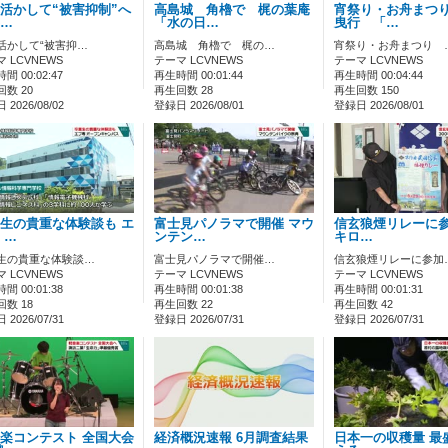
活かして“被害抑制”へ
高島城 角櫓で 梶の葉庵
宵祭り・お舟まつ
…
「水の日…
曳行 「…
活かして“被害抑…
高島城 角櫓で 梶の…
宵祭り・お舟まつり 
 LCVNEWS
テーマ LCVNEWS
テーマ LCVNEWS
間 00:02:47
再生時間 00:01:44
再生時間 00:04:44
数 20
再生回数 28
再生回数 150
2026/08/02
登録日 2026/08/01
登録日 2026/08/01
生の貴重な体験談も エ
富士見パノラマで開催 マウ
信玄狼煙リレーに参加
 …
ンテン…
キロ…
生の貴重な体験談…
富士見パノラマで開催…
信玄狼煙リレーに参加
 LCVNEWS
テーマ LCVNEWS
テーマ LCVNEWS
間 00:01:38
再生時間 00:01:38
再生時間 00:01:31
数 18
再生回数 22
再生回数 42
2026/07/31
登録日 2026/07/31
登録日 2026/07/31
楽コンテスト 全国大会
経済概況速報 6月調査結果
日本一の収穫量 最