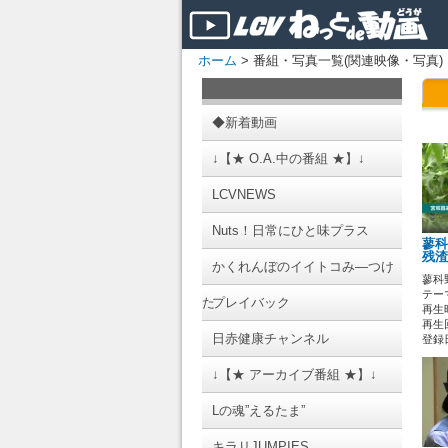
ホーム
> 番組・写真一覧(関連映像・写真)
◆新着動画
↓【★ O.A.中の番組 ★】↓
LCVNEWS
Nuts！日常にひと味プラス
蓼科
残渣
かくれんぼのイイトコみ―つけ
蓼科
テーマ
た
プレイバック
再生時
再生回
日赤健康チャンネル
登録日 
↓【★ アーカイブ番組 ★】↓
Lの魂”えるたま”
キラリJUMPIES