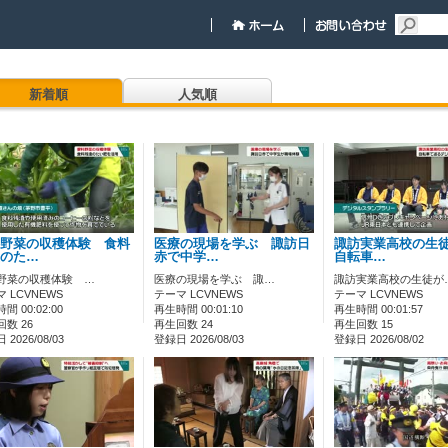
新着順
人気順
野菜の収穫体験 食料
医療の現場を学ぶ 諏訪日
諏訪実業高校の生
のた…
赤で中学…
自転車…
野菜の収穫体験 …
医療の現場を学ぶ 諏…
諏訪実業高校の生徒が
 LCVNEWS
テーマ LCVNEWS
テーマ LCVNEWS
間 00:02:00
再生時間 00:01:10
再生時間 00:01:57
数 26
再生回数 24
再生回数 15
2026/08/03
登録日 2026/08/03
登録日 2026/08/02