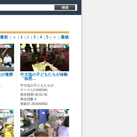
最初
＜
1
3
4
5
＞
最後
｜
｜
｜2
｜
｜
｜
｜
｜
徒が連携
中大塩の子どもたちが体験
「仮想…
…
中大塩の子どもたちが…
テーマ LCVNEWS
再生時間 00:01:55
再生回数 9
登録日 2026/08/02