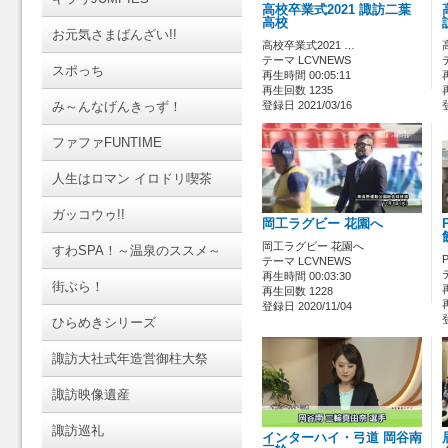
高校卒業式2021 諏訪二葉
高校
お元気さまばんざい!!
高校卒業式2021 …
テーマ LCVNEWS
スポっち
再生時間 00:05:11
再生回数 1235
み～んなげんきっず！
登録日 2021/03/16
ファファFUNTIME
人生はロマン イロドリ喫茶
ガッコウゥ!!
岡工ラグビー 花園へ
岡工ラグビー 花園へ
すわSPA！～温泉のススメ～
テーマ LCVNEWS
再生時間 00:03:30
街ぶら！
再生回数 1228
登録日 2020/11/04
ひらめきシリーズ
諏訪大社式年造営御柱大祭
諏訪映像遺産
諏訪巡礼
インターハイ・弓道 岡谷南