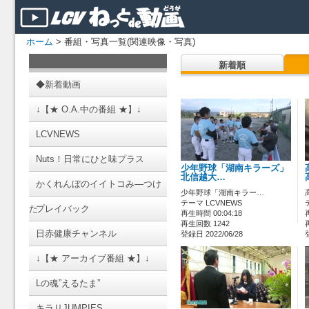
ホーム
> 番組・写真一覧(関連映像・写真)
新着順
◆新着動画
↓【★ O.A.中の番組 ★】↓
LCVNEWS
Nuts！日常にひと味プラス
少年野球「湖南キラーズ」
北信越大…
かくれんぼのイイトコみ―つけ
少年野球「湖南キラー…
テーマ LCVNEWS
た
プレイバック
再生時間 00:04:18
再生回数 1242
日赤健康チャンネル
登録日 2022/06/28
↓【★ アーカイブ番組 ★】↓
Lの魂”えるたま”
キラリJUMPIES