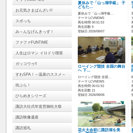
夏休みで「山っ湖学級」 子
どもた…
お元気さまばんざい!!
夏休みで「山っ湖学級…
テーマ LCVNEWS
スポっち
再生時間 00:01:53
再生回数 9
み～んなげんきっず！
登録日 2026/08/07
ファファFUNTIME
人生はロマン イロドリ喫茶
ガッコウゥ!!
ローイング競技 全国の舞台
へ 下…
すわSPA！～温泉のススメ～
ローイング競技 全国…
テーマ LCVNEWS
街ぶら！
再生時間 00:01:52
再生回数 21
登録日 2026/08/06
ひらめきシリーズ
諏訪大社式年造営御柱大祭
諏訪映像遺産
諏訪巡礼
花火大会前に諏訪湖を美