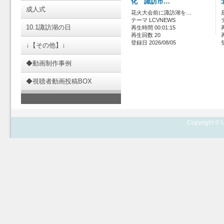
化 諏訪市…
成人式
花火大会前に諏訪湖を…
テーマ LCVNEWS
10.1諏訪湖の日
再生時間 00:01:15
再生回数 20
登録日 2026/08/05
↓【その他】↓
◆動画制作事例
◆視聴者動画投稿BOX
Copyright © L