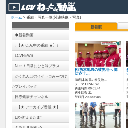
ホーム
> 番組・写真一覧(関連映像・写真)
新着順
◆新着動画
↓【★ O.A.中の番組 ★】↓
LCVNEWS
Nuts！日常にひと味プラス
R8熊本地震の被災地へ 諏
訪赤十…
かくれんぼのイイトコみ―つけ
R8熊本地震の被災地…
テーマ LCVNEWS
た
プレイバック
再生時間 00:01:44
再生回数 21
日赤健康チャンネル
登録日 2026/08/08
↓【★ アーカイブ番組 ★】↓
Lの魂”えるたま”
キラリJUMPIES