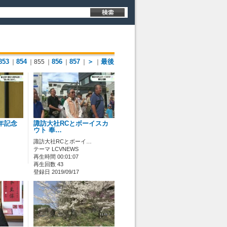
853
854
856
857
＞
最後
｜
｜855
｜
｜
｜
｜
年記念
諏訪大社RCとボーイスカ
ウト 奉…
諏訪大社RCとボーイ…
テーマ LCVNEWS
再生時間 00:01:07
再生回数 43
登録日 2019/09/17