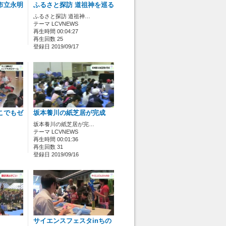
市立永明
ふるさと探訪 道祖神を巡る
ふるさと探訪 道祖神…
テーマ LCVNEWS
再生時間 00:04:27
再生回数 25
登録日 2019/09/17
こでもゼ
坂本養川の紙芝居が完成
坂本養川の紙芝居が完…
テーマ LCVNEWS
再生時間 00:01:36
再生回数 31
登録日 2019/09/16
サイエンスフェスタinちの