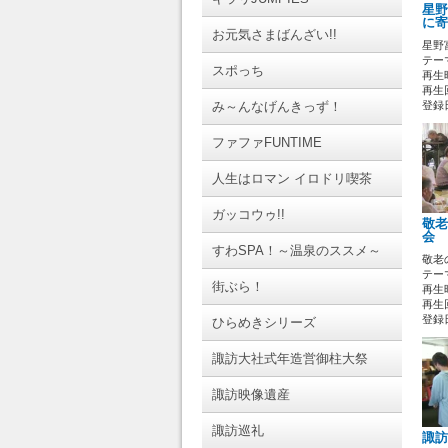
星野
に寄
お元気さまばんざい!!
星野
テーマ
スポっち
再生時
再生回
み～んなげんきっず！
登録日 
ファファFUNTIME
人生はロマン イロドリ喫茶
ガッコウゥ!!
敬老
会
すわSPA！～温泉のススメ～
敬老
テーマ
街ぶら！
再生時
再生回
登録日 
ひらめきシリーズ
諏訪大社式年造営御柱大祭
諏訪映像遺産
諏訪巡礼
諏訪