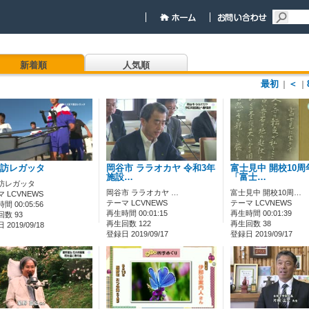
新着順
人気順
最初
＜
｜
｜
訪レガッタ
岡谷市 ララオカヤ 令和3年
富士見中 開校10周
施設…
「富士…
訪レガッタ
岡谷市 ララオカヤ …
富士見中 開校10周…
 LCVNEWS
テーマ LCVNEWS
テーマ LCVNEWS
間 00:05:56
再生時間 00:01:15
再生時間 00:01:39
数 93
再生回数 122
再生回数 38
2019/09/18
登録日 2019/09/17
登録日 2019/09/17