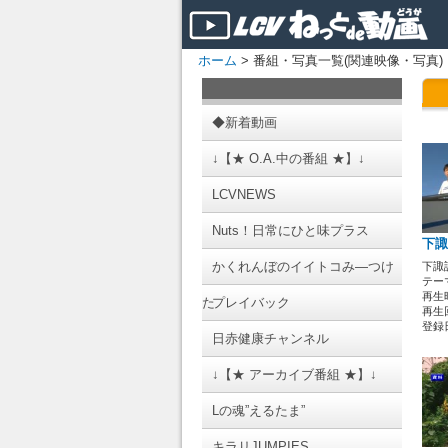
ホーム
> 番組・写真一覧(関連映像・写真)
◆新着動画
↓【★ O.A.中の番組 ★】↓
LCVNEWS
Nuts！日常にひと味プラス
下諏
かくれんぼのイイトコみ―つけ
下諏
テーマ
再生時
た
プレイバック
再生回
登録日 
日赤健康チャンネル
↓【★ アーカイブ番組 ★】↓
Lの魂”えるたま”
キラリJUMPIES