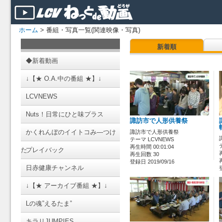
ホーム
> 番組・写真一覧(関連映像・写真)
新着順
◆新着動画
↓【★ O.A.中の番組 ★】↓
LCVNEWS
Nuts！日常にひと味プラス
諏訪市で人形供養祭
かくれんぼのイイトコみ―つけ
諏訪市で人形供養祭
テーマ LCVNEWS
再生時間 00:01:04
た
プレイバック
再生回数 30
登録日 2019/09/16
日赤健康チャンネル
↓【★ アーカイブ番組 ★】↓
Lの魂”えるたま”
キラリJUMPIES