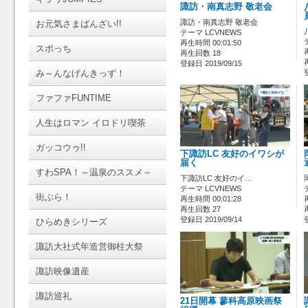
諏訪・南真志野 敬老会
諏訪・南真志野 敬老会
お元気さまばんざい!!
テーマ LCVNEWS
再生時間 00:01:50
スポっち
再生回数 18
登録日 2019/09/15
み～んなげんきっず！
ファファFUNTIME
人生はロマン イロドリ喫茶
ガッコウゥ!!
下諏訪LC 友好のイワシが
届く
すわSPA！～温泉のススメ～
下諏訪LC 友好のイ…
テーマ LCVNEWS
街ぶら！
再生時間 00:01:28
再生回数 27
登録日 2019/09/14
ひらめきシリーズ
諏訪大社式年造営御柱大祭
諏訪映像遺産
諏訪巡礼
21日開幕 蓼科高原映画祭