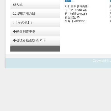
組織…
成人式
21日開幕 蓼科高原…
テーマ LCVNEWS
10.1諏訪湖の日
再生時間 00:00:58
再生回数 15
登録日 2019/09/13
↓【その他】↓
◆動画制作事例
◆視聴者動画投稿BOX
Copyright © L