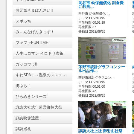
岡谷市 幼保無償化 副食費
に独自…
お元気さまばんざい!!
岡谷市 幼保無償化 …
テーマ LCVNEWS
スポっち
再生時間 00:01:19
再生回数 37
み～んなげんきっず！
登録日 2019/08/28
ファファFUNTIME
人生はロマン イロドリ喫茶
ガッコウゥ!!
茅野市統計グラフコンクー
ル出品作…
すわSPA！～温泉のススメ～
茅野市統計グラフコン…
テーマ LCVNEWS
街ぶら！
再生時間 00:01:00
再生回数 42
登録日 2019/08/28
ひらめきシリーズ
諏訪大社式年造営御柱大祭
諏訪映像遺産
諏訪巡礼
諏訪大社上社 御射山社祭