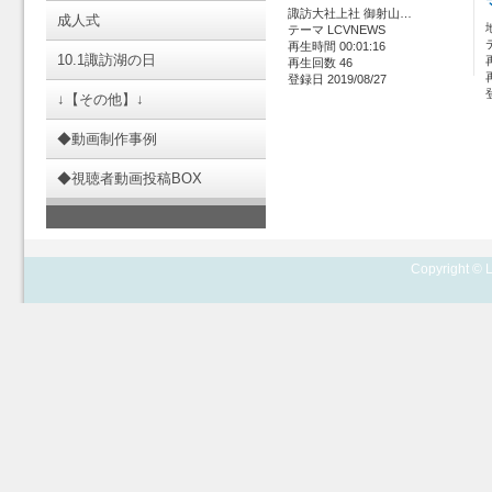
諏訪大社上社 御射山…
成人式
テーマ LCVNEWS
再生時間 00:01:16
10.1諏訪湖の日
再生回数 46
登録日 2019/08/27
↓【その他】↓
◆動画制作事例
◆視聴者動画投稿BOX
Copyright © L