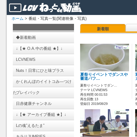
ホーム
> 番組・写真一覧(関連映像・写真)
新着順
◆新着動画
↓【★ O.A.中の番組 ★】↓
LCVNEWS
Nuts！日常にひと味プラス
夏祭りイベントでダンスや
書道パフ…
かくれんぼのイイトコみ―つけ
夏祭りイベントでダン…
テーマ LCVNEWS
た
プレイバック
再生時間 00:01:53
再生回数 13
日赤健康チャンネル
登録日 2019/08/29
↓【★ アーカイブ番組 ★】↓
Lの魂”えるたま”
キラリJUMPIES