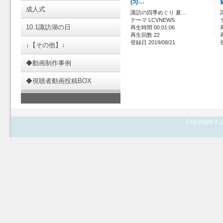
(5)…
成人式
諏訪の四季めぐり 夏…
テーマ LCVNEWS
10.1諏訪湖の日
再生時間 00:01:06
再生回数 22
登録日 2019/08/21
↓【その他】↓
◆動画制作事例
◆視聴者動画投稿BOX
Copyright © L