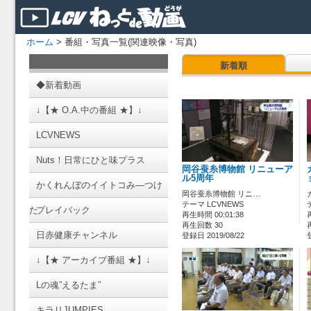
ホーム
> 番組・写真一覧(関連映像・写真)
新着順
◆新着動画
↓【★ O.A.中の番組 ★】↓
LCVNEWS
Nuts！日常にひと味プラス
岡谷蚕糸博物館 リニューア
ル5周年
かくれんぼのイイトコみ―つけ
岡谷蚕糸博物館 リニ…
テーマ LCVNEWS
た
プレイバック
再生時間 00:01:38
再生回数 30
日赤健康チャンネル
登録日 2019/08/22
↓【★ アーカイブ番組 ★】↓
Lの魂”えるたま”
キラリJUMPIES