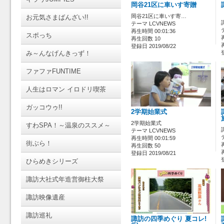
岡谷21区に車いす寄贈
岡谷21区に車いす寄…
お元気さまばんざい!!
テーマ LCVNEWS
再生時間 00:01:36
スポっち
再生回数 10
登録日 2019/08/22
み～んなげんきっず！
ファファFUNTIME
人生はロマン イロドリ喫茶
ガッコウゥ!!
2学期始業式
2学期始業式
すわSPA！～温泉のススメ～
テーマ LCVNEWS
再生時間 00:01:59
街ぶら！
再生回数 50
登録日 2019/08/21
ひらめきシリーズ
諏訪大社式年造営御柱大祭
諏訪映像遺産
諏訪巡礼
諏訪の四季めぐり 夏コレ!