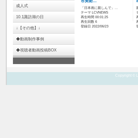
市美術…
成人式
「日本画に親しんで」…
テーマ LCVNEWS
10.1諏訪湖の日
再生時間 00:01:25
再生回数 6
登録日 2022/06/23
↓【その他】↓
◆動画制作事例
◆視聴者動画投稿BOX
Copyright © L