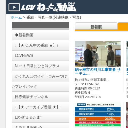
ホーム
> 番組・写真一覧(関連映像・写真)
新着順
◆新着動画
↓【★ O.A.中の番組 ★】↓
LCVNEWS
Nuts！日常にひと味プラス
駒ヶ根市の河川工事業者 サ
ーキュ…
かくれんぼのイイトコみ―つけ
駒ヶ根市の河川工事業…
テーマ LCVNEWS
た
プレイバック
再生時間 00:01:24
再生回数 6
日赤健康チャンネル
登録日 2022/10/18
↓【★ アーカイブ番組 ★】↓
Lの魂”えるたま”
キラリJUMPIES