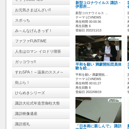
新型コロナウイルス 諏訪・
伊那所…
お元気さまばんざい!!
新型コロナウイルス …
テーマ LCVNEWS
スポっち
再生時間 00:00:36
再生回数 6
み～んなげんきっず！
登録日 2022/11/13
ファファFUNTIME
人生はロマン イロドリ喫茶
ガッコウゥ!!
平和を願い 満蒙開拓団員体
験を絵…
すわSPA！～温泉のススメ～
平和を願い 満蒙開拓…
テーマ LCVNEWS
街ぶら！
再生時間 00:01:27
再生回数 6
登録日 2022/08/19
ひらめきシリーズ
諏訪大社式年造営御柱大祭
諏訪映像遺産
諏訪巡礼
「日本画に親しんで」 諏訪