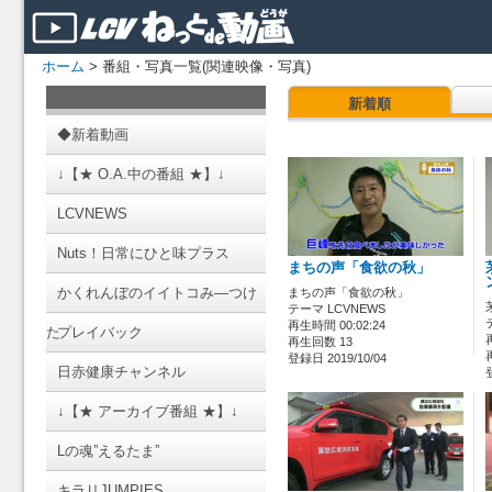
ホーム
> 番組・写真一覧(関連映像・写真)
新着順
◆新着動画
↓【★ O.A.中の番組 ★】↓
LCVNEWS
Nuts！日常にひと味プラス
まちの声「食欲の秋」
かくれんぼのイイトコみ―つけ
まちの声「食欲の秋」
テーマ LCVNEWS
再生時間 00:02:24
た
プレイバック
再生回数 13
登録日 2019/10/04
日赤健康チャンネル
↓【★ アーカイブ番組 ★】↓
Lの魂”えるたま”
キラリJUMPIES