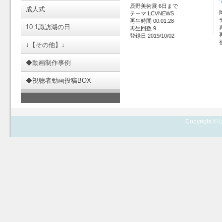
辰野美術展 6日まで
成人式
テーマ LCVNEWS
再生時間 00:01:28
10.1諏訪湖の日
再生回数 9
登録日 2019/10/02
↓【その他】↓
◆動画制作事例
◆視聴者動画投稿BOX
Copyright © L