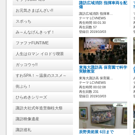
諏訪広域消防 指揮車両を配
備
お元気さまばんざい!!
諏訪広域消防 指揮車…
テーマ LCVNEWS
スポっち
再生時間 00:01:30
再生回数 57
み～んなげんきっず！
登録日 2019/10/03
ファファFUNTIME
人生はロマン イロドリ喫茶
ガッコウゥ!!
東海大諏訪高 保育園で科学
実験教室
すわSPA！～温泉のススメ～
東海大諏訪高 保育園…
テーマ LCVNEWS
街ぶら！
再生時間 00:02:08
再生回数 231
登録日 2019/10/03
ひらめきシリーズ
諏訪大社式年造営御柱大祭
諏訪映像遺産
諏訪巡礼
辰野美術展 6日まで