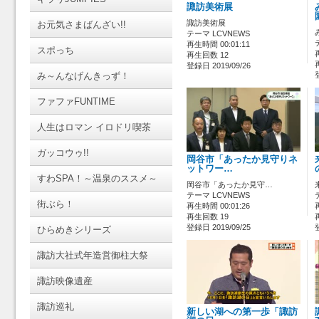
諏訪美術展
諏訪美術展
お元気さまばんざい!!
テーマ LCVNEWS
再生時間 00:01:11
スポっち
再生回数 12
登録日 2019/09/26
み～んなげんきっず！
ファファFUNTIME
人生はロマン イロドリ喫茶
ガッコウゥ!!
岡谷市「あったか見守りネ
ットワー…
すわSPA！～温泉のススメ～
岡谷市「あったか見守…
テーマ LCVNEWS
街ぶら！
再生時間 00:01:26
再生回数 19
登録日 2019/09/25
ひらめきシリーズ
諏訪大社式年造営御柱大祭
諏訪映像遺産
諏訪巡礼
新しい湖への第一歩「諏訪