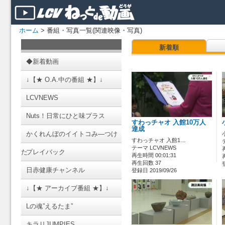
ホーム
> 番組・写真一覧(関連映像・写真)
新着順
◆新着動画
↓【★ O.A.中の番組 ★】↓
LCVNEWS
Nuts！日常にひと味プラス
すわっチャオ 入館10万人
達成
かくれんぼのイイトコみ―つけ
すわっチャオ 入館1…
テーマ LCVNEWS
た
プレイバック
再生時間 00:01:31
再生回数 37
日赤健康チャンネル
登録日 2019/09/26
↓【★ アーカイブ番組 ★】↓
Lの魂”えるたま”
キラリJUMPIES