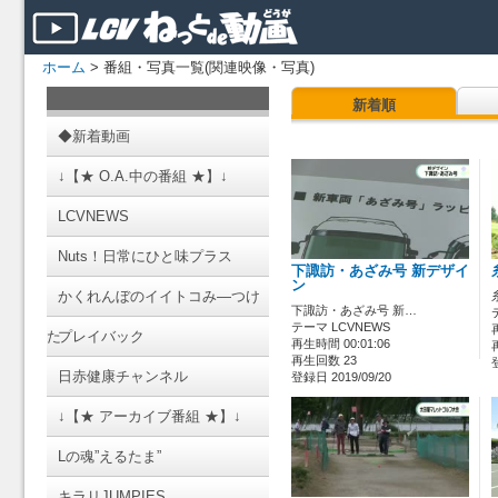
ホーム
> 番組・写真一覧(関連映像・写真)
新着順
◆新着動画
↓【★ O.A.中の番組 ★】↓
LCVNEWS
Nuts！日常にひと味プラス
下諏訪・あざみ号 新デザイ
ン
かくれんぼのイイトコみ―つけ
下諏訪・あざみ号 新…
テーマ LCVNEWS
た
プレイバック
再生時間 00:01:06
再生回数 23
日赤健康チャンネル
登録日 2019/09/20
↓【★ アーカイブ番組 ★】↓
Lの魂”えるたま”
キラリJUMPIES