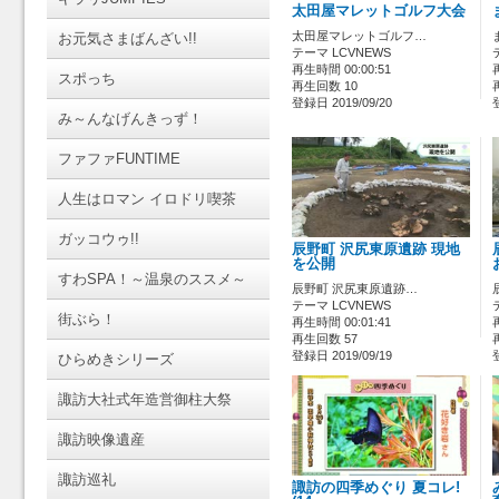
太田屋マレットゴルフ大会
太田屋マレットゴルフ…
お元気さまばんざい!!
テーマ LCVNEWS
再生時間 00:00:51
スポっち
再生回数 10
登録日 2019/09/20
み～んなげんきっず！
ファファFUNTIME
人生はロマン イロドリ喫茶
ガッコウゥ!!
辰野町 沢尻東原遺跡 現地
を公開
すわSPA！～温泉のススメ～
辰野町 沢尻東原遺跡…
テーマ LCVNEWS
街ぶら！
再生時間 00:01:41
再生回数 57
登録日 2019/09/19
ひらめきシリーズ
諏訪大社式年造営御柱大祭
諏訪映像遺産
諏訪巡礼
諏訪の四季めぐり 夏コレ!