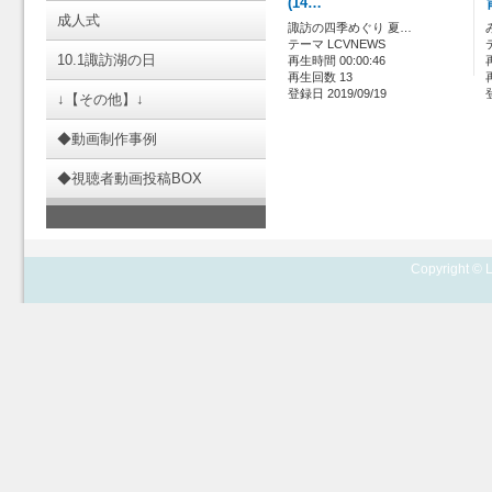
(14…
成人式
諏訪の四季めぐり 夏…
テーマ LCVNEWS
10.1諏訪湖の日
再生時間 00:00:46
再生回数 13
登録日 2019/09/19
↓【その他】↓
◆動画制作事例
◆視聴者動画投稿BOX
Copyright © L