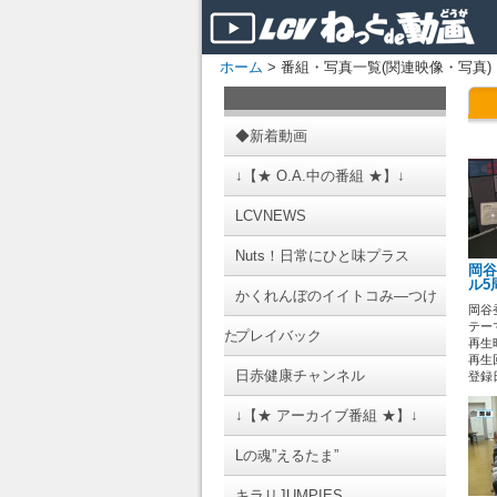
ホーム
> 番組・写真一覧(関連映像・写真)
◆新着動画
↓【★ O.A.中の番組 ★】↓
LCVNEWS
Nuts！日常にひと味プラス
岡谷
ル5
かくれんぼのイイトコみ―つけ
岡谷
テーマ
た
プレイバック
再生時
再生回
日赤健康チャンネル
登録日 
↓【★ アーカイブ番組 ★】↓
Lの魂”えるたま”
キラリJUMPIES