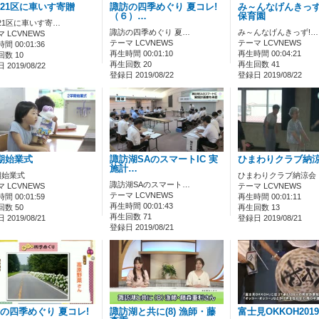
21区に車いす寄贈
諏訪の四季めぐり 夏コレ!
み～んなげんきっず
（６）…
保育園
21区に車いす寄…
諏訪の四季めぐり 夏…
み～んなげんきっず!…
 LCVNEWS
テーマ LCVNEWS
テーマ LCVNEWS
間 00:01:36
再生時間 00:01:10
再生時間 00:04:21
数 10
再生回数 20
再生回数 41
2019/08/22
登録日 2019/08/22
登録日 2019/08/22
期始業式
諏訪湖SAのスマートIC 実
ひまわりクラブ納
施計…
期始業式
ひまわりクラブ納涼会
諏訪湖SAのスマート…
 LCVNEWS
テーマ LCVNEWS
テーマ LCVNEWS
間 00:01:59
再生時間 00:01:11
再生時間 00:01:43
数 50
再生回数 13
再生回数 71
2019/08/21
登録日 2019/08/21
登録日 2019/08/21
の四季めぐり 夏コレ!
諏訪湖と共に(8) 漁師・藤
富士見OKKOH2019