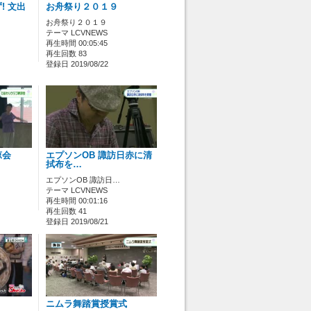
! 文出
お舟祭り２０１９
お舟祭り２０１９
テーマ LCVNEWS
再生時間 00:05:45
再生回数 83
登録日 2019/08/22
涼会
エプソンOB 諏訪日赤に清
拭布を…
エプソンOB 諏訪日…
テーマ LCVNEWS
再生時間 00:01:16
再生回数 41
登録日 2019/08/21
ニムラ舞踏賞授賞式