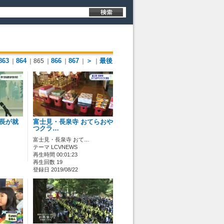
863
864
866
867
＞
最後
｜
｜865
｜
｜
｜
｜
村長が就
富士見・長泉寺 おてらおや
つクラ…
富士見・長泉寺 おて…
テーマ LCVNEWS
再生時間 00:01:23
再生回数 19
登録日 2019/08/22