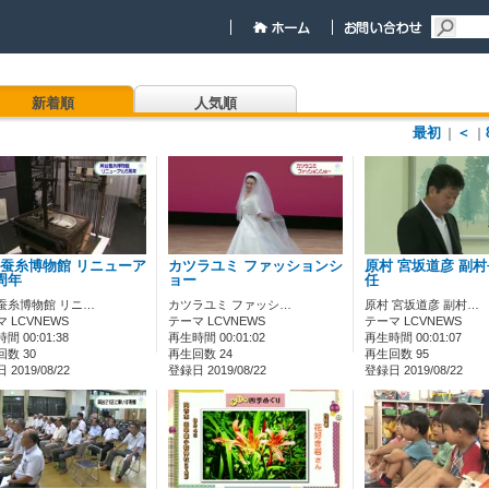
新着順
人気順
最初
＜
｜
｜
蚕糸博物館 リニューア
カツラユミ ファッションシ
原村 宮坂道彦 副
周年
ョー
任
蚕糸博物館 リニ…
カツラユミ ファッシ…
原村 宮坂道彦 副村…
 LCVNEWS
テーマ LCVNEWS
テーマ LCVNEWS
間 00:01:38
再生時間 00:01:02
再生時間 00:01:07
数 30
再生回数 24
再生回数 95
2019/08/22
登録日 2019/08/22
登録日 2019/08/22