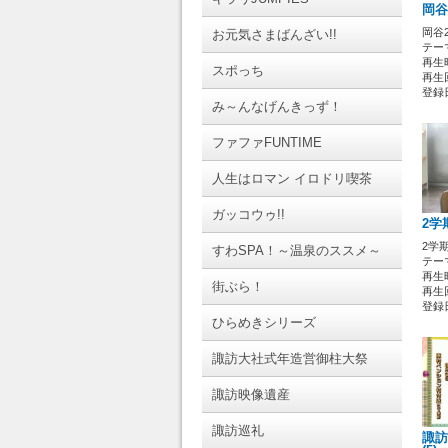
岡谷
岡谷
お元気さまばんざい!!
テーマ
再生時
スポっち
再生回
登録日 
み～んなげんきっず！
ファファFUNTIME
人生はロマン イロドリ喫茶
ガッコウゥ!!
2学
2学
すわSPA！～温泉のススメ～
テーマ
再生時
街ぶら！
再生回
登録日 
ひらめきシリーズ
諏訪大社式年造営御柱大祭
諏訪映像遺産
諏訪巡礼
諏訪