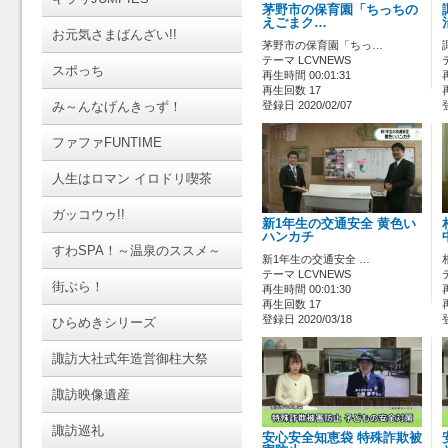
茅野市の保育園「ちっちの
えごまク…
お元気さまばんざい!!
茅野市の保育園「ちっ…
テーマ LCVNEWS
スポっち
再生時間 00:01:31
再生回数 17
み～んなげんきっず！
登録日 2020/02/07
ファファFUNTIME
人生はロマン イロドリ喫茶
ガッコウゥ!!
新1年生の交通安全 黄色い
ハンカチ
すわSPA！～温泉のススメ～
新1年生の交通安全 …
テーマ LCVNEWS
街ぶら！
再生時間 00:01:30
再生回数 17
登録日 2020/03/18
ひらめきシリーズ
諏訪大社式年造営御柱大祭
諏訪映像遺産
諏訪巡礼
安心安全知恵袋 特殊詐欺被