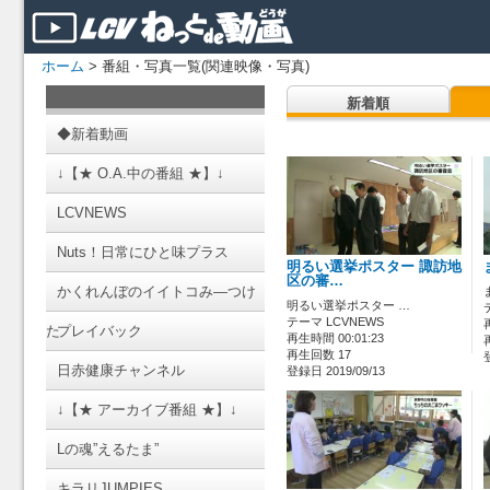
ホーム
> 番組・写真一覧(関連映像・写真)
新着順
◆新着動画
↓【★ O.A.中の番組 ★】↓
LCVNEWS
Nuts！日常にひと味プラス
明るい選挙ポスター 諏訪地
区の審…
かくれんぼのイイトコみ―つけ
明るい選挙ポスター …
テーマ LCVNEWS
た
プレイバック
再生時間 00:01:23
再生回数 17
日赤健康チャンネル
登録日 2019/09/13
↓【★ アーカイブ番組 ★】↓
Lの魂”えるたま”
キラリJUMPIES