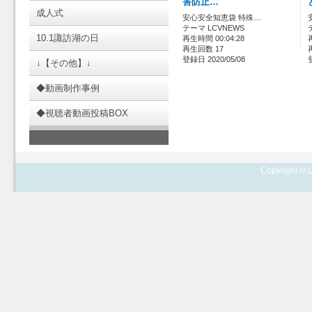
害防止…
成人式
安心安全知恵袋 特殊…
テーマ LCVNEWS
10.1諏訪湖の日
再生時間 00:04:28
再生回数 17
登録日 2020/05/08
↓【その他】↓
◆動画制作事例
◆視聴者動画投稿BOX
Copyright © L