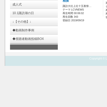
相撲
成人式
諏訪大社上社十五夜祭…
テーマ LCVNEWS
10.1諏訪湖の日
再生時間 00:06:02
再生回数 343
登録日 2019/09/19
↓【その他】↓
◆動画制作事例
◆視聴者動画投稿BOX
Copyright © L