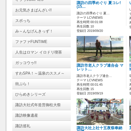
諏訪の四季めぐり 夏コレ!
(15…
お元気さまばんざい!!
諏訪の四季めぐり 夏…
テーマ LCVNEWS
スポっち
再生時間 00:01:08
再生回数 10
み～んなげんきっず！
登録日 2019/09/20
ファファFUNTIME
人生はロマン イロドリ喫茶
ガッコウゥ!!
諏訪市老人クラブ連合会 マ
レット…
すわSPA！～温泉のススメ～
諏訪市老人クラブ連合…
テーマ LCVNEWS
街ぶら！
再生時間 00:01:45
再生回数 15
登録日 2019/09/19
ひらめきシリーズ
諏訪大社式年造営御柱大祭
諏訪映像遺産
諏訪巡礼
諏訪大社上社十五夜祭奉納