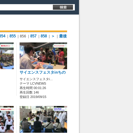
854
855
857
858
＞
最後
｜
｜856
｜
｜
｜
｜
サイエンスフェスタinちの
サイエンスフェスタi…
テーマ LCVNEWS
再生時間 00:01:26
再生回数 146
登録日 2019/09/15