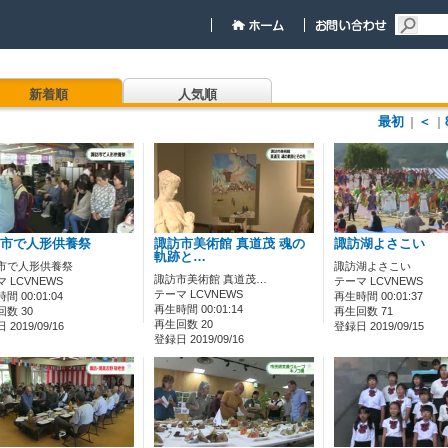
新着順
人気順
最初
＜
｜
｜
市で人形供養祭
諏訪市美術館 真道茂 魂の
諏訪湖よさこい
軌跡と…
市で人形供養祭
諏訪湖よさこい
諏訪市美術館 真道茂…
 LCVNEWS
テーマ LCVNEWS
テーマ LCVNEWS
間 00:01:04
再生時間 00:01:37
再生時間 00:01:14
数 30
再生回数 71
再生回数 20
2019/09/16
登録日 2019/09/15
登録日 2019/09/16