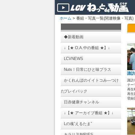
ホーム
> 番組・写真一覧(関連映像・写真)
◆新着動画
↓【★ O.A.中の番組 ★】↓
LCVNEWS
Nuts！日常にひと味プラス
諏訪
かくれんぼのイイトコみ―つけ
諏訪
テーマ
再生時
た
プレイバック
再生回
登録日 
日赤健康チャンネル
↓【★ アーカイブ番組 ★】↓
Lの魂”えるたま”
キラリJUMPIES