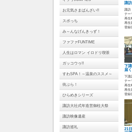
諏訪
諏訪
お元気さまばんざい!!
テーマ
再生時
スポっち
再生回
登録日 
み～んなげんきっず！
ファファFUNTIME
人生はロマン イロドリ喫茶
ガッコウゥ!!
下諏
届く
すわSPA！～温泉のススメ～
下諏
テーマ
街ぶら！
再生時
再生回
登録日 
ひらめきシリーズ
諏訪大社式年造営御柱大祭
諏訪映像遺産
諏訪巡礼
21