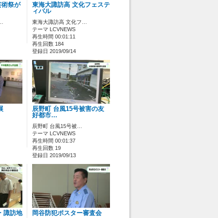
芸術祭が
東海大諏訪高 文化フェステ
ィバル
…
東海大諏訪高 文化フ…
テーマ LCVNEWS
再生時間 00:01:11
再生回数 184
登録日 2019/09/14
展
辰野町 台風15号被害の友
好都市…
辰野町 台風15号被…
テーマ LCVNEWS
再生時間 00:01:37
再生回数 19
登録日 2019/09/13
 諏訪地
岡谷防犯ポスター審査会