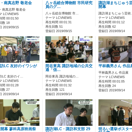
・南真志野 敬老会
八ヶ岳総合博物館 市民研究
諏訪湖まちじゅう
員のグ…
開幕
・南真志野 敬老会
八ヶ岳総合博物館 市…
諏訪湖まちじゅう芸術
 LCVNEWS
テーマ LCVNEWS
テーマ LCVNEWS
間 00:01:50
再生時間 00:01:31
再生時間 00:01:12
数 18
再生回数 51
再生回数 62
2019/09/15
登録日 2019/09/15
登録日 2019/09/14
訪LC 友好のイワシが
岡谷東高 諏訪地域の公共交
平林義男さん 作品
通「信…
平林義男さん 作品展
訪LC 友好のイ…
岡谷東高 諏訪地域の…
テーマ LCVNEWS
 LCVNEWS
テーマ LCVNEWS
再生時間 00:01:05
間 00:01:28
再生時間 00:01:32
再生回数 24
数 27
再生回数 121
登録日 2019/09/14
2019/09/14
登録日 2019/09/14
日開幕 蓼科高原映画祭
諏訪湖LC・諏訪和支部 29
明るい選挙ポスター