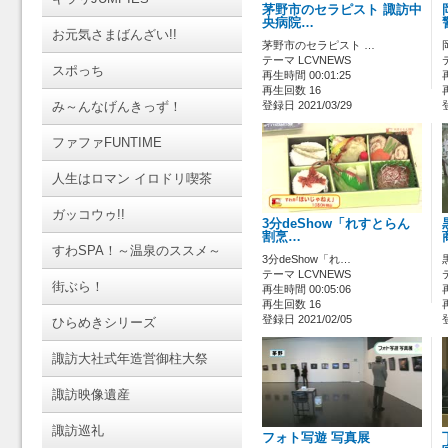
茅野市のセラピスト 諏訪中
央病院…
お元気さまばんざい!!
茅野市のセラピスト …
テーマ LCVNEWS
スポっち
再生時間 00:01:25
再生回数 16
み～んなげんきっず！
登録日 2021/03/29
ファファFUNTIME
人生はロマン イロドリ喫茶
ガッコウゥ!!
3分deShow「れすとらん
割烹…
すわSPA！～温泉のススメ～
3分deShow「れ…
テーマ LCVNEWS
街ぶら！
再生時間 00:05:06
再生回数 16
登録日 2021/02/05
ひらめきシリーズ
諏訪大社式年造営御柱大祭
諏訪映像遺産
諏訪巡礼
フォト写遊 写真展