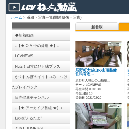
ホーム
> 番組・写真一覧(関連映像・写真)
新着順
◆新着動画
↓【★ O.A.中の番組 ★】↓
LCVNEWS
Nuts！日常にひと味プラス
辰野町大城山の山頂整備
住民有志…
かくれんぼのイイトコみ―つけ
辰野町大城山の山頂整…
テーマ LCVNEWS
た
プレイバック
再生時間 00:01:40
再生回数 16
日赤健康チャンネル
登録日 2021/02/20
↓【★ アーカイブ番組 ★】↓
Lの魂”えるたま”
キラリJUMPIES