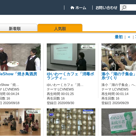
新着順
人気順
最初
＜
｜
｜
deShow「焼き鳥酒房
ゆいわーくカフェ「消毒ボ
湊小「湖の子集会
ランティ…
糸づくり
eShow「焼…
ゆいわーくカフェ「消…
湊小「湖の子集会」へ
 LCVNEWS
テーマ LCVNEWS
テーマ LCVNEWS
間 00:04:24
再生時間 00:01:25
再生時間 00:01:14
数 16
再生回数 16
再生回数 16
2020/09/18
登録日 2020/09/30
登録日 2020/09/29