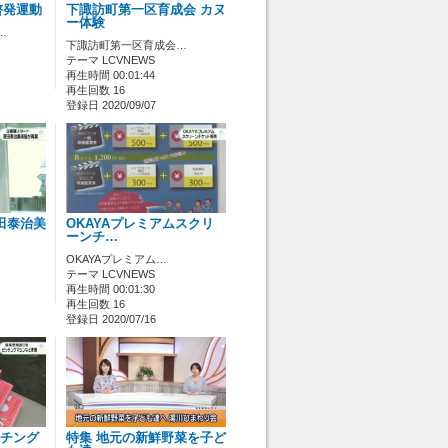
啓発運動
下諏訪町第一区育成会 カヌ
ー体験
…
下諏訪町第一区育成会…
テーマ LCVNEWS
再生時間 00:01:44
再生回数 16
登録日 2020/09/07
田泰治美
OKAYAプレミアムスクリ
ーンチ…
OKAYAプレミアム…
テーマ LCVNEWS
再生時間 00:01:30
再生回数 16
登録日 2020/07/16
ッチング
特集 地元の新鮮野菜を子ど