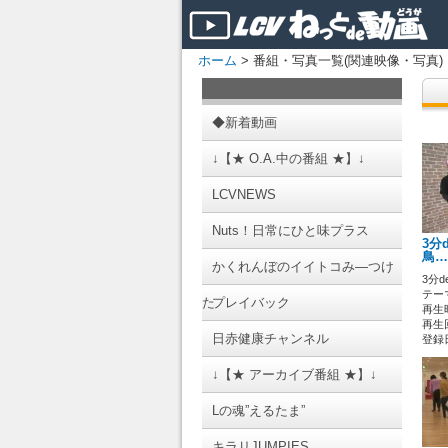
ホーム
> 番組・写真一覧(関連映像・写真)
◆新着動画
↓【★ O.A.中の番組 ★】↓
LCVNEWS
Nuts！日常にひと味プラス
3分
鳥…
かくれんぼのイイトコみ―つけ
3分d
テーマ
た
プレイバック
再生時
再生回
日赤健康チャンネル
登録日 
↓【★ アーカイブ番組 ★】↓
Lの魂”えるたま”
キラリJUMPIES