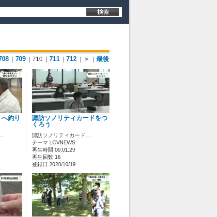
708
709
711
712
＞
最後
｜
｜710
｜
｜
｜
｜
」へ釣り
諏訪ソノリティカードをつ
くろう
…
諏訪ソノリティカード…
テーマ LCVNEWS
再生時間 00:01:29
再生回数 16
登録日 2020/10/19