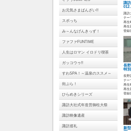
諏訪
012
お元気さまばんざい!!
諏訪
テーマ
スポっち
再生時
再生回
み～んなげんきっず！
登録日 
ファファFUNTIME
人生はロマン イロドリ喫茶
ガッコウゥ!!
長野
特別
すわSPA！～温泉のススメ～
長野
テーマ
街ぶら！
再生時
再生回
登録日 
ひらめきシリーズ
諏訪大社式年造営御柱大祭
諏訪映像遺産
諏訪巡礼
新型