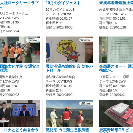
大社ロータリークラブ
10月のダイジェスト
未成年者喫煙防止
…
10月のダイジェスト
未成年者喫煙防止啓発
大社ロータリーク…
テーマ LCVNEWS
テーマ LCVNEWS
 LCVNEWS
再生時間 00:01:57
再生時間 00:01:51
間 00:01:30
再生回数 16
再生回数 16
数 16
登録日 2020/10/30
登録日 2020/10/28
2020/10/24
国際文化学院 交通安全
諏訪湖温泉旅館組合 防犯パ
企画展スタート 原
授業
トロール
術館が…
国際文化学院 交…
諏訪湖温泉旅館組合 …
企画展スタート 原田…
 LCVNEWS
テーマ LCVNEWS
テーマ LCVNEWS
間 00:02:01
再生時間 00:01:10
再生時間 00:02:06
数 16
再生回数 16
再生回数 16
2020/09/02
登録日 2020/08/09
登録日 2020/07/01
コロナとどう向き合う
諏訪湖 カモ類生息数調査
辰高野球部OB ピ