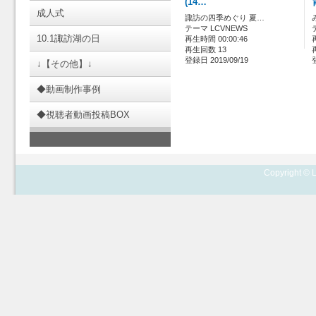
(14…
成人式
諏訪の四季めぐり 夏…
テーマ LCVNEWS
10.1諏訪湖の日
再生時間 00:00:46
再生回数 13
登録日 2019/09/19
↓【その他】↓
◆動画制作事例
◆視聴者動画投稿BOX
Copyright © L