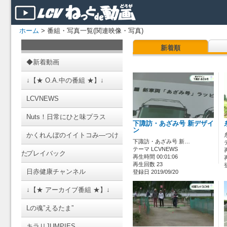
ホーム
> 番組・写真一覧(関連映像・写真)
新着順
◆新着動画
↓【★ O.A.中の番組 ★】↓
LCVNEWS
Nuts！日常にひと味プラス
下諏訪・あざみ号 新デザイ
ン
かくれんぼのイイトコみ―つけ
下諏訪・あざみ号 新…
テーマ LCVNEWS
た
プレイバック
再生時間 00:01:06
再生回数 23
日赤健康チャンネル
登録日 2019/09/20
↓【★ アーカイブ番組 ★】↓
Lの魂”えるたま”
キラリJUMPIES