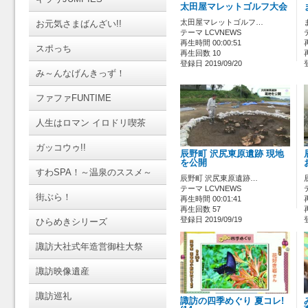
太田屋マレットゴルフ大会
太田屋マレットゴルフ…
お元気さまばんざい!!
テーマ LCVNEWS
再生時間 00:00:51
スポっち
再生回数 10
登録日 2019/09/20
み～んなげんきっず！
ファファFUNTIME
人生はロマン イロドリ喫茶
ガッコウゥ!!
辰野町 沢尻東原遺跡 現地
を公開
すわSPA！～温泉のススメ～
辰野町 沢尻東原遺跡…
テーマ LCVNEWS
街ぶら！
再生時間 00:01:41
再生回数 57
登録日 2019/09/19
ひらめきシリーズ
諏訪大社式年造営御柱大祭
諏訪映像遺産
諏訪巡礼
諏訪の四季めぐり 夏コレ!