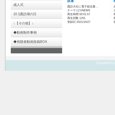
設置
成人式
諏訪大社に電子総合案…
テーマ LCVNEWS
10.1諏訪湖の日
再生時間 00:01:57
再生回数 1291
登録日 2021/10/27
↓【その他】↓
◆動画制作事例
◆視聴者動画投稿BOX
Copyright © L