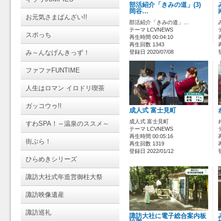
部活紹介「きみの道」(3)
岡谷…
お元気さまばんざい!!
部活紹介「きみの道」…
テーマ LCVNEWS
スポっち
再生時間 00:04:10
再生回数 1343
み～んなげんきっず！
登録日 2020/07/08
ファファFUNTIME
人生はロマン イロドリ喫茶
ガッコウゥ!!
成人式 富士見町
成人式 富士見町
すわSPA！～温泉のススメ～
テーマ LCVNEWS
再生時間 00:05:16
街ぶら！
再生回数 1319
登録日 2022/01/12
ひらめきシリーズ
諏訪大社式年造営御柱大祭
諏訪映像遺産
諏訪巡礼
諏訪大社に電子総合案内板