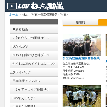
ホーム
> 番組・写真一覧(関連映像・写真)
新着順
◆新着動画
↓【★ O.A.中の番組 ★】↓
LCVNEWS
Nuts！日常にひと味プラス
公立高校後期選抜合格発表
かくれんぼのイイトコみ―つけ
公立高校後期選抜合格…
テーマ LCVNEWS
再生時間 00:01:56
た
プレイバック
再生回数 1378
登録日 2021/03/19
日赤健康チャンネル
↓【★ アーカイブ番組 ★】↓
Lの魂”えるたま”
キラリJUMPIES