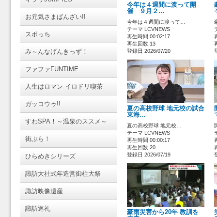
今年は４週間に渡って開
催 ９月２…
お元気さまばんざい!!
今年は４週間に渡って…
テーマ LCVNEWS
スポっち
再生時間 00:02:17
再生回数 13
み～んなげんきっず！
登録日 2026/07/20
ファファFUNTIME
人生はロマン イロドリ喫茶
ガッコウゥ!!
夏の高校野球 地元校の試合
東海…
すわSPA！～温泉のススメ～
夏の高校野球 地元校…
テーマ LCVNEWS
街ぶら！
再生時間 00:00:17
再生回数 20
登録日 2026/07/19
ひらめきシリーズ
諏訪大社式年造営御柱大祭
諏訪映像遺産
諏訪巡礼
豪雨災害から20年 教訓を