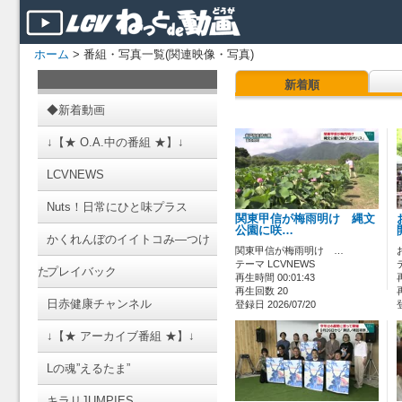
ホーム
> 番組・写真一覧(関連映像・写真)
新着順
◆新着動画
↓【★ O.A.中の番組 ★】↓
LCVNEWS
Nuts！日常にひと味プラス
関東甲信が梅雨明け 縄文
公園に咲…
かくれんぼのイイトコみ―つけ
関東甲信が梅雨明け …
テーマ LCVNEWS
た
プレイバック
再生時間 00:01:43
再生回数 20
日赤健康チャンネル
登録日 2026/07/20
↓【★ アーカイブ番組 ★】↓
Lの魂”えるたま”
キラリJUMPIES