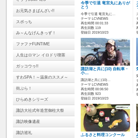
今季で引退 竜宮丸にありが
とう
お元気さまばんざい!!
今季で引退 竜宮丸に…
テーマ LCVNEWS
スポっち
再生時間 00:01:33
再生回数 119
み～んなげんきっず！
登録日 2019/10/23
ファファFUNTIME
人生はロマン イロドリ喫茶
ガッコウゥ!!
諏訪湖と共に(10) 自転車・
小…
すわSPA！～温泉のススメ～
諏訪湖と共に(10)…
テーマ LCVNEWS
街ぶら！
再生時間 00:06:50
再生回数 923
登録日 2019/10/23
ひらめきシリーズ
諏訪大社式年造営御柱大祭
諏訪映像遺産
諏訪巡礼
ふるさと料理コンクール