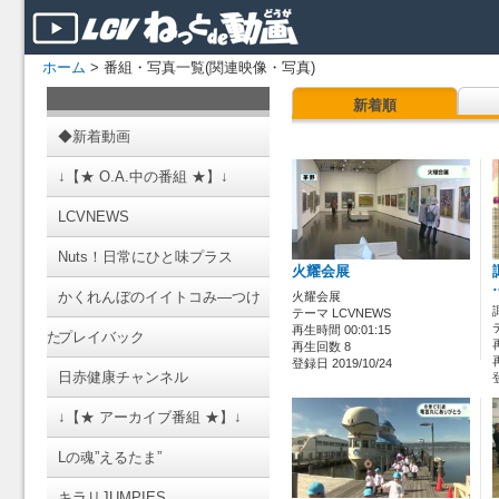
ホーム
> 番組・写真一覧(関連映像・写真)
新着順
◆新着動画
↓【★ O.A.中の番組 ★】↓
LCVNEWS
Nuts！日常にひと味プラス
火耀会展
かくれんぼのイイトコみ―つけ
火耀会展
テーマ LCVNEWS
再生時間 00:01:15
た
プレイバック
再生回数 8
登録日 2019/10/24
日赤健康チャンネル
↓【★ アーカイブ番組 ★】↓
Lの魂”えるたま”
キラリJUMPIES