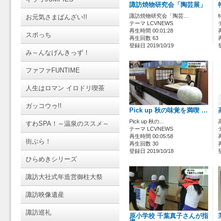
諏訪焼物研究会「陶芸展」
諏訪焼物研究会「陶芸…
お元気さまばんざい!!
テーマ LCVNEWS
再生時間 00:01:28
スポっち
再生回数 63
登録日 2019/10/19
み～んなげんきっず！
ファファFUNTIME
人生はロマン イロドリ喫茶
ガッコウゥ!!
Pick up 秋の味覚を満喫 …
Pick up 秋の…
すわSPA！～温泉のススメ～
テーマ LCVNEWS
再生時間 00:05:58
街ぶら！
再生回数 30
登録日 2019/10/18
ひらめきシリーズ
諏訪大社式年造営御柱大祭
諏訪映像遺産
諏訪巡礼
原小学校 千葉真子さんが指