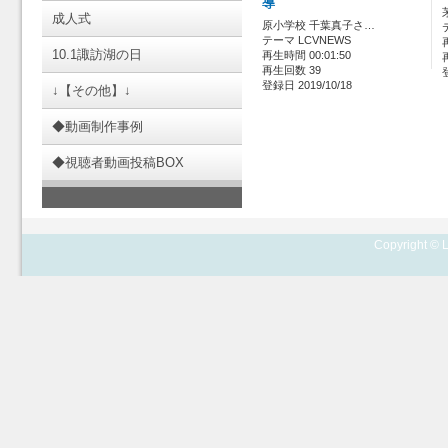
導
成人式
原小学校 千葉真子さ…
テーマ LCVNEWS
10.1諏訪湖の日
再生時間 00:01:50
再生回数 39
登録日 2019/10/18
↓【その他】↓
◆動画制作事例
◆視聴者動画投稿BOX
Copyright © L