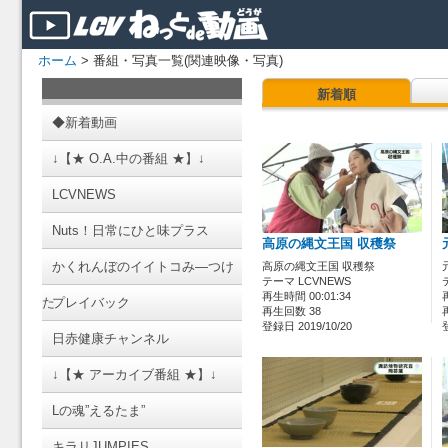
ホーム
> 番組・写真一覧(関連映像・写真)
新着順
◆新着動画
↓【★ O.A.中の番組 ★】↓
LCVNEWS
Nuts！日常にひと味プラス
高原の縄文王国 収穫祭
かくれんぼのイイトコみ―つけ
高原の縄文王国 収穫祭
テーマ LCVNEWS
再生時間 00:01:34
た
プレイバック
再生回数 38
登録日 2019/10/20
日赤健康チャンネル
↓【★ アーカイブ番組 ★】↓
Lの魂”えるたま”
キラリJUMPIES