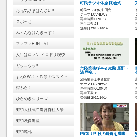
町民ラジオ体操 閉会式
町民ラジオ体操 閉会…
お元気さまばんざい!!
テーマ LCVNEWS
再生時間 00:01:35
スポっち
再生回数 23
登録日 2019/10/14
み～んなげんきっず！
ファファFUNTIME
人生はロマン イロドリ喫茶
ガッコウゥ!!
危険業務従事者叙勲 辰野・
漆戸裕…
すわSPA！～温泉のススメ～
危険業務従事者叙勲 …
テーマ LCVNEWS
街ぶら！
再生時間 00:00:34
再生回数 15
登録日 2019/10/14
ひらめきシリーズ
諏訪大社式年造営御柱大祭
諏訪映像遺産
諏訪巡礼
PICK UP 秋の味覚を満喫