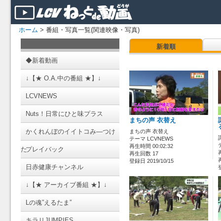
ホーム
> 番組・写真一覧(関連映像・写真)
新着順
◆新着動画
↓【★ O.A.中の番組 ★】↓
LCVNEWS
Nuts！日常にひと味プラス
まちの声 衣替え
かくれんぼのイイトコみ―つけ
まちの声 衣替え
テーマ LCVNEWS
再生時間 00:02:32
た
プレイバック
再生回数 17
登録日 2019/10/15
日赤健康チャンネル
↓【★ アーカイブ番組 ★】↓
Lの魂”えるたま”
キラリJUMPIES