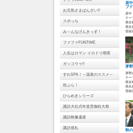
原中
ブド
お元気さまばんざい!!
原中
テーマ
スポっち
再生時
再生回
み～んなげんきっず！
登録日 
ファファFUNTIME
人生はロマン イロドリ喫茶
ガッコウゥ!!
茅野
茅野
すわSPA！～温泉のススメ～
テーマ
再生時
街ぶら！
再生
登録日 
ひらめきシリーズ
諏訪大社式年造営御柱大祭
諏訪映像遺産
諏訪巡礼
秋の