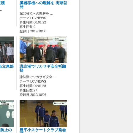
収穫
臓器移植への理解を 街頭啓
発
…
臓器移植への理解を …
テーマ LCVNEWS
再生時間 00:01:22
再生回数 9
登録日 2019/10/08
市立東部
諏訪湖でワカサギ安全祈願
祭
諏訪湖でワカサギ安全…
テーマ LCVNEWS
再生時間 00:01:58
再生回数 27
登録日 2019/10/07
め防止の
豊平小スケートクラブ発会