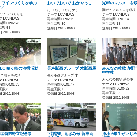
 ワインづくりを学ぶ
おいでおいで おかやっこ
湖畔のマルメロを
ウ…
おいでおいで おかや…
湖畔のマルメロを収穫
 ワインづくりを…
テーマ LCVNEWS
テーマ LCVNEWS
 LCVNEWS
再生時間 00:02:19
再生時間 00:01:34
間 00:02:28
再生回数 39
再生回数 18
数 54
登録日 2019/10/08
登録日 2019/10/08
2019/10/08
LC 晴ヶ峰の清掃活動
長寿版画グループ 木版画展
みんなの校歌 茅野
中学校
LC 晴ヶ峰の清…
長寿版画グループ 木…
みんなの校歌 茅野市…
 LCVNEWS
テーマ LCVNEWS
テーマ LCVNEWS
間 00:01:03
再生時間 00:01:47
再生時間 00:05:22
回数 8
再生回数 7
再生回数 531
2019/10/08
登録日 2019/10/08
登録日 2019/10/08
塩嶺御野立記念祭
下諏訪町 あざみ号 新車両
原小 6年生がいじ