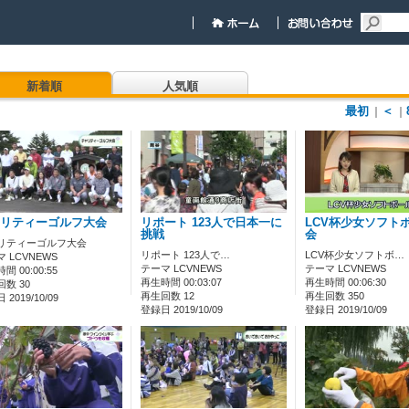
新着順
人気順
最初
＜
｜
｜
リティーゴルフ大会
リポート 123人で日本一に
LCV杯少女ソフト
挑戦
会
リティーゴルフ大会
リポート 123人で…
LCV杯少女ソフトボ…
 LCVNEWS
テーマ LCVNEWS
テーマ LCVNEWS
間 00:00:55
再生時間 00:03:07
再生時間 00:06:30
数 30
再生回数 12
再生回数 350
2019/10/09
登録日 2019/10/09
登録日 2019/10/09