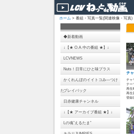
ホーム
> 番組・写真一覧(関連映像・写真)
◆新着動画
↓【★ O.A.中の番組 ★】↓
LCVNEWS
Nuts！日常にひと味プラス
チャ
かくれんぼのイイトコみ―つけ
チャ
テーマ
再生時
た
プレイバック
再生回
登録日 
日赤健康チャンネル
↓【★ アーカイブ番組 ★】↓
Lの魂”えるたま”
キラリJUMPIES