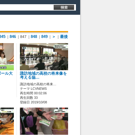
845
846
848
849
＞
最後
｜
｜847
｜
｜
｜
｜
ボール大
諏訪地域の高校の将来像を
考える協…
諏訪地域の高校の将来…
テーマ LCVNEWS
再生時間 00:02:06
再生回数 33
登録日 2019/10/08