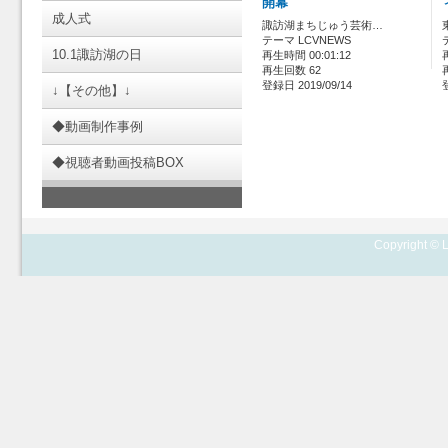
開幕
成人式
諏訪湖まちじゅう芸術…
テーマ LCVNEWS
10.1諏訪湖の日
再生時間 00:01:12
再生回数 62
登録日 2019/09/14
↓【その他】↓
◆動画制作事例
◆視聴者動画投稿BOX
Copyright © L