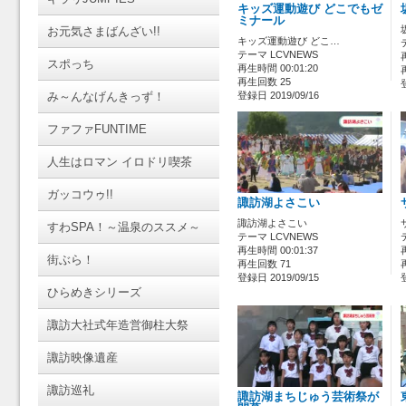
キッズ運動遊び どこでもゼ
ミナール
お元気さまばんざい!!
キッズ運動遊び どこ…
テーマ LCVNEWS
スポっち
再生時間 00:01:20
再生回数 25
み～んなげんきっず！
登録日 2019/09/16
ファファFUNTIME
人生はロマン イロドリ喫茶
ガッコウゥ!!
諏訪湖よさこい
諏訪湖よさこい
すわSPA！～温泉のススメ～
テーマ LCVNEWS
再生時間 00:01:37
街ぶら！
再生回数 71
登録日 2019/09/15
ひらめきシリーズ
諏訪大社式年造営御柱大祭
諏訪映像遺産
諏訪巡礼
諏訪湖まちじゅう芸術祭が