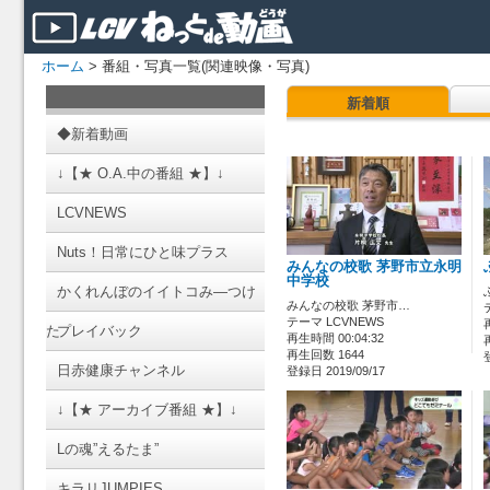
ホーム
> 番組・写真一覧(関連映像・写真)
新着順
◆新着動画
↓【★ O.A.中の番組 ★】↓
LCVNEWS
Nuts！日常にひと味プラス
みんなの校歌 茅野市立永明
中学校
かくれんぼのイイトコみ―つけ
みんなの校歌 茅野市…
テーマ LCVNEWS
た
プレイバック
再生時間 00:04:32
再生回数 1644
日赤健康チャンネル
登録日 2019/09/17
↓【★ アーカイブ番組 ★】↓
Lの魂”えるたま”
キラリJUMPIES